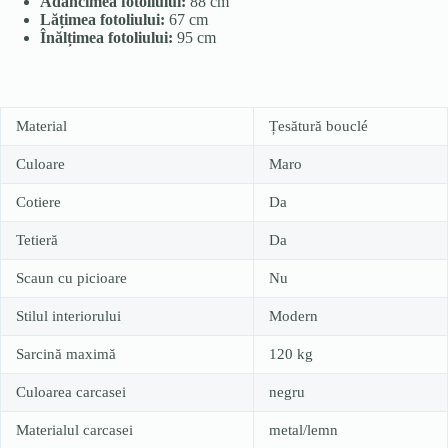
Adâncimea fotoliului:
88 cm
Lățimea fotoliului:
67 cm
Înălțimea fotoliului:
95 cm
Material
Țesătură bouclé
Culoare
Maro
Cotiere
Da
Tetieră
Da
Scaun cu picioare
Nu
Stilul interiorului
Modern
Sarcină maximă
120 kg
Culoarea carcasei
negru
Materialul carcasei
metal/lemn