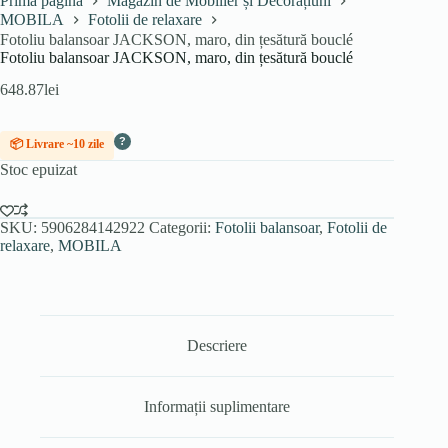
Prima pagină
Magazin de Mobilier și Decorațiuni
MOBILA
Fotolii de relaxare
Fotoliu balansoar JACKSON, maro, din țesătură bouclé
Fotoliu balansoar JACKSON, maro, din țesătură bouclé
648.87
lei
?
📦 Livrare ~10 zile
Stoc epuizat
SKU:
5906284142922
Categorii:
Fotolii balansoar
,
Fotolii de
relaxare
,
MOBILA
Descriere
Informații suplimentare