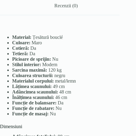
Recenzii (0)
Material:
Țesătură bouclé
Culoare:
Maro
Cotieră:
Da
Tetieră:
Da
Picioare de sprijin:
Nu
Stilul interior:
Modern
Sarcina maximă:
120 kg
Culoarea structurii:
negru
Materialul corpului:
metal/lemn
Lățimea scaunului:
49 cm
Adâncimea scaunului:
48 cm
Înălțimea scaunului:
46 cm
Funcție de balansare:
Da
Funcție de rabatare:
Nu
Funcție de masaj:
Nu
Dimensiuni