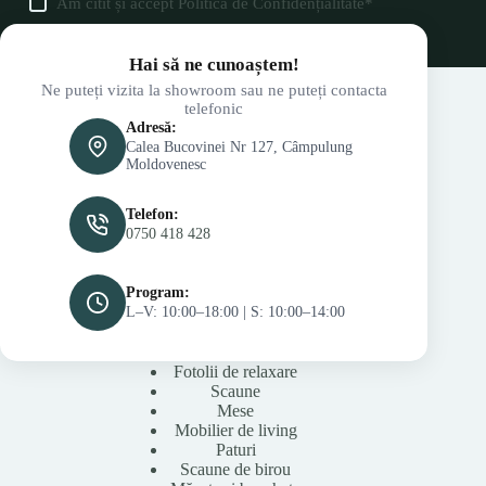
Am citit și accept
Politica de Confidențialitate
*
Hai să ne cunoaștem!
Ne puteți vizita la showroom sau ne puteți contacta
telefonic
Adresă:
Calea Bucovinei Nr 127, Câmpulung
Moldovenesc
Telefon:
0750 418 428
Program:
L–V: 10:00–18:00 | S: 10:00–14:00
Fotolii de relaxare
Scaune
Mese
Mobilier de living
Paturi
Scaune de birou