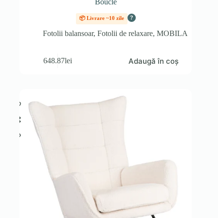
Boucle
?
📦 Livrare ~10 zile
Fotolii balansoar
,
Fotolii de relaxare
,
MOBILA
Adaugă în coș
648.87
lei