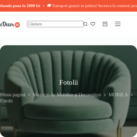
na la 2000 lei
🚚 Transport gratuit in judetul Suceava la comenzi peste 3.000 le
◆
Sari
la
conținut
Coș
Niciun
de
rezultat
cumpărături
Fotolii
Prima pagină
Magazin de Mobilier și Decorațiuni
MOBILA
Fotolii