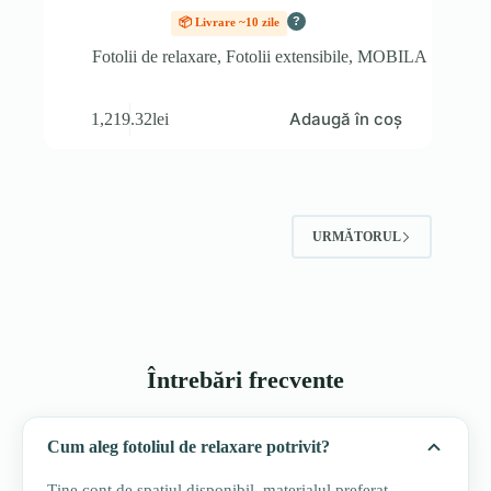
?
📦 Livrare ~10 zile
Fotolii de relaxare
,
Fotolii extensibile
,
MOBILA
Adaugă în coș
1,219.32
lei
URMĂTORUL
Întrebări frecvente
Cum aleg fotoliul de relaxare potrivit?
Ține cont de spațiul disponibil, materialul preferat