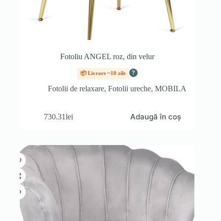
Fotoliu ANGEL roz, din velur
?
📦 Livrare ~10 zile
Fotolii de relaxare
,
Fotolii ureche
,
MOBILA
Adaugă în coș
730.31
lei