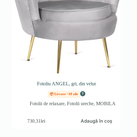
Fotoliu ANGEL, gri, din velur
?
📦 Livrare ~10 zile
Fotolii de relaxare
,
Fotolii ureche
,
MOBILA
Adaugă în coș
730.31
lei