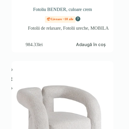
Fotoliu BENDER, culoare crem
?
📦 Livrare ~10 zile
Fotolii de relaxare
,
Fotolii ureche
,
MOBILA
Adaugă în coș
984.33
lei