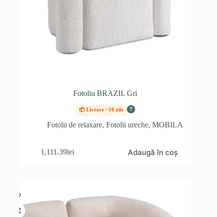
Fotoliu BRAZIL Gri
?
📦 Livrare ~10 zile
Fotolii de relaxare
,
Fotolii ureche
,
MOBILA
Adaugă în coș
1,111.39
lei