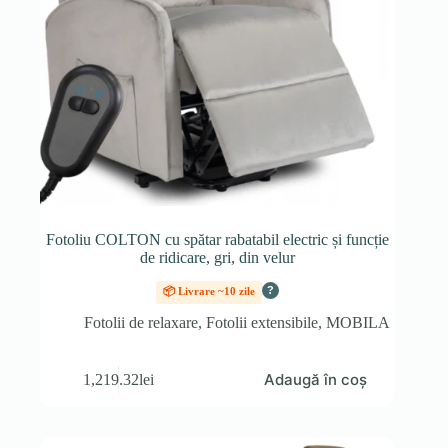
Fotoliu COLTON cu spătar rabatabil electric și funcție
de ridicare, gri, din velur
?
📦 Livrare ~10 zile
Fotolii de relaxare
,
Fotolii extensibile
,
MOBILA
Adaugă în coș
1,219.32
lei