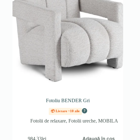
Fotoliu BENDER Gri
?
📦 Livrare ~10 zile
Fotolii de relaxare
,
Fotolii ureche
,
MOBILA
Adaugă în coș
984.33
lei