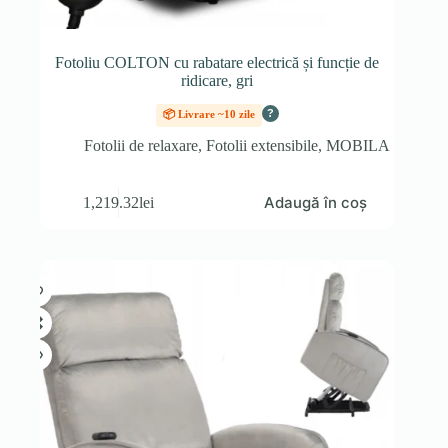
Fotoliu COLTON cu rabatare electrică și funcție de
ridicare, gri
?
📦 Livrare ~10 zile
Fotolii de relaxare
,
Fotolii extensibile
,
MOBILA
Adaugă în coș
1,219.32
lei