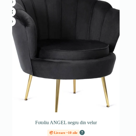
Fotoliu ANGEL negru din velur
?
📦 Livrare ~10 zile