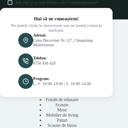
Am citit și accept
Politica de Confidențialitate
*
Hai să ne cunoaștem!
Ne puteți vizita la showroom sau ne puteți contacta
telefonic
Adresă:
Calea Bucovinei Nr 127, Câmpulung
Moldovenesc
Telefon:
0750 418 428
Program:
L–V: 10:00–18:00 | S: 10:00–14:00
Fotolii de relaxare
Scaune
Mese
Mobilier de living
Paturi
Scaune de birou