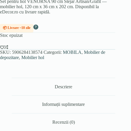
Set pentru hol VENORNA 90 cm Stejar Artisan/Grafit —
mobilier hol, 120 cm x 36 cm x 202 cm. Disponibil la
eDecor.ro cu livrare rapidă.
?
📦 Livrare ~10 zile
Stoc epuizat
SKU:
5906284138574
Categorii:
MOBILA
,
Mobilier de
depozitare
,
Mobilier hol
Descriere
Informații suplimentare
Recenzii (0)