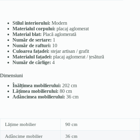
Stilul interiorului:
Modern
Materialul corpului:
placaj aglomerat
Material blat:
Placă aglomerată
Număr de sertare:
1
Număr de rafturi:
10
Culoarea fațadei:
stejar artisan / grafit
Materialul fațadei:
placaj aglomerat / țesătură
Număr de cârlige:
4
Dimensiuni
Înălțimea mobilierului:
202 cm
Lățimea mobilierului:
80 cm
Adâncimea mobilierului:
36 cm
Lățime mobilier
90 cm
Adâncime mobilier
36 cm