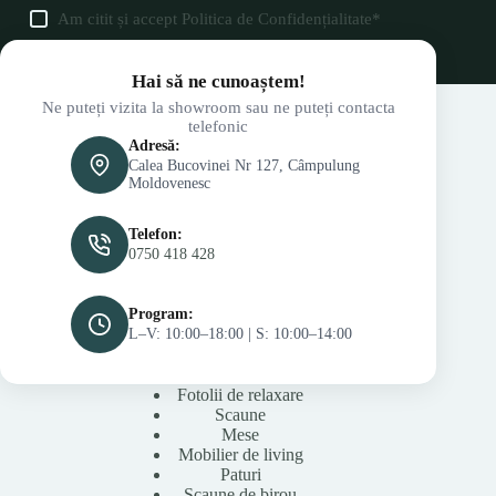
Am citit și accept
Politica de Confidențialitate
*
Hai să ne cunoaștem!
Ne puteți vizita la showroom sau ne puteți contacta
telefonic
Adresă:
Calea Bucovinei Nr 127, Câmpulung
Moldovenesc
Telefon:
0750 418 428
Program:
L–V: 10:00–18:00 | S: 10:00–14:00
Fotolii de relaxare
Scaune
Mese
Mobilier de living
Paturi
Scaune de birou