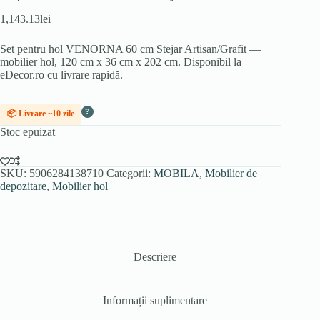
1,143.13
lei
Set pentru hol VENORNA 60 cm Stejar Artisan/Grafit —
mobilier hol, 120 cm x 36 cm x 202 cm. Disponibil la
eDecor.ro cu livrare rapidă.
?
📦 Livrare ~10 zile
Stoc epuizat
SKU:
5906284138710
Categorii:
MOBILA
,
Mobilier de
depozitare
,
Mobilier hol
Descriere
Informații suplimentare