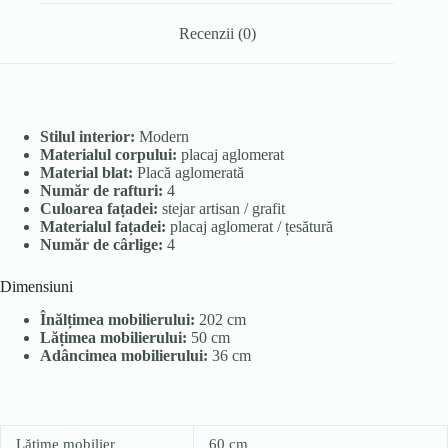
Recenzii (0)
Stilul interior:
Modern
Materialul corpului:
placaj aglomerat
Material blat:
Placă aglomerată
Număr de rafturi:
4
Culoarea fațadei:
stejar artisan / grafit
Materialul fațadei:
placaj aglomerat / țesătură
Număr de cârlige:
4
Dimensiuni
Înălțimea mobilierului:
202 cm
Lățimea mobilierului:
50 cm
Adâncimea mobilierului:
36 cm
Lățime mobilier
60 cm