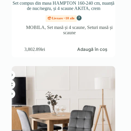
Set compus din masa HAMPTON 160-240 cm, nuanță
de nuc/negru, și 4 scaune AKITA, crem
?
📦 Livrare ~10 zile
MOBILA
,
Set masă și 4 scaune
,
Seturi masă și
scaune
Adaugă în coș
3,802.89
lei