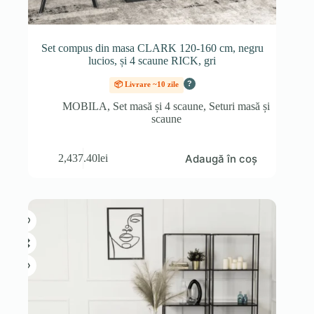
Set compus din masa CLARK 120-160 cm, negru
lucios, și 4 scaune RICK, gri
?
📦 Livrare ~10 zile
MOBILA
,
Set masă și 4 scaune
,
Seturi masă și
scaune
Adaugă în coș
2,437.40
lei