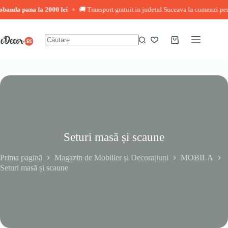
 la 2000 lei
🚚 Transport gratuit in judetul Suceava la comenzi peste 3.000 lei
◆
Sari
la
conținut
Coș
Niciun
de
rezultat
cumpărături
Seturi masă și scaune
Prima pagină
Magazin de Mobilier și Decorațiuni
MOBILA
Seturi masă și scaune