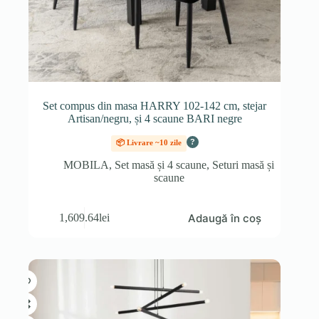
Set compus din masa HARRY 102-142 cm, stejar
Artisan/negru, și 4 scaune BARI negre
?
📦 Livrare ~10 zile
MOBILA
,
Set masă și 4 scaune
,
Seturi masă și
scaune
Adaugă în coș
1,609.64
lei