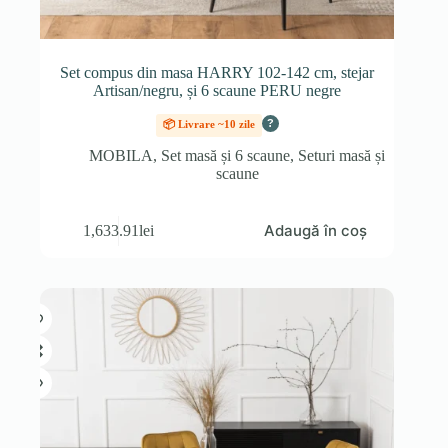
Set compus din masa HARRY 102-142 cm, stejar
Artisan/negru, și 6 scaune PERU negre
?
📦 Livrare ~10 zile
MOBILA
,
Set masă și 6 scaune
,
Seturi masă și
scaune
Adaugă în coș
1,633.91
lei