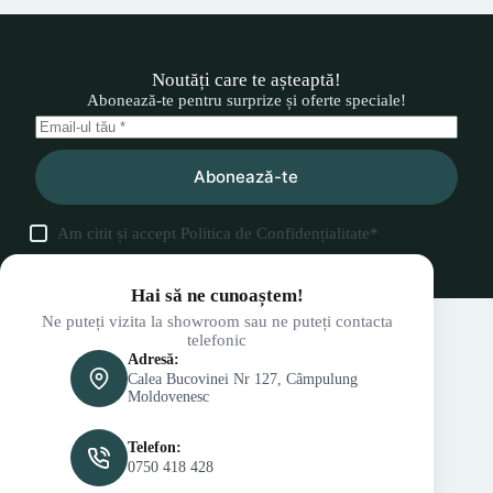
Noutăți care te așteaptă!
Abonează-te pentru surprize și oferte speciale!
Abonează-te
Am citit și accept
Politica de Confidențialitate
*
Hai să ne cunoaștem!
Ne puteți vizita la showroom sau ne puteți contacta
telefonic
Adresă:
Calea Bucovinei Nr 127, Câmpulung
Moldovenesc
Telefon:
0750 418 428