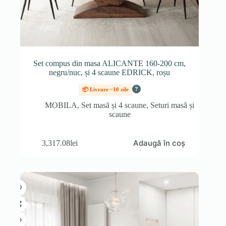
Set compus din masa ALICANTE 160-200 cm,
negru/nuc, și 4 scaune EDRICK, roșu
?
📦 Livrare ~10 zile
MOBILA
,
Set masă și 4 scaune
,
Seturi masă și
scaune
Adaugă în coș
3,317.08
lei