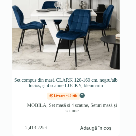
Set compus din masă CLARK 120-160 cm, negru/alb
lucios, și 4 scaune LUCKY, bleumarin
?
📦 Livrare ~10 zile
MOBILA
,
Set masă și 4 scaune
,
Seturi masă și
scaune
Adaugă în coș
2,413.22
lei