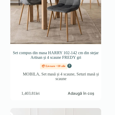
Set compus din masa HARRY 102-142 cm din stejar
Artisan și 4 scaune FREDY gri
?
📦 Livrare ~10 zile
MOBILA
,
Set masă și 4 scaune
,
Seturi masă și
scaune
Adaugă în coș
1,403.81
lei