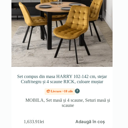
Set compus din masa HARRY 102-142 cm, stejar
Craft/negru și 4 scaune RICK, culoare muștar
?
📦 Livrare ~10 zile
MOBILA
,
Set masă și 4 scaune
,
Seturi masă și
scaune
Adaugă în coș
1,633.91
lei