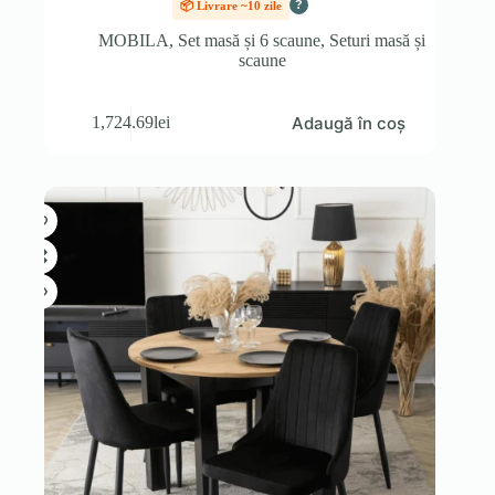
?
📦 Livrare ~10 zile
MOBILA
,
Set masă și 6 scaune
,
Seturi masă și
scaune
Adaugă în coș
1,724.69
lei