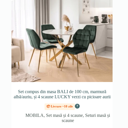
Set compus din masa BALI de 100 cm, marmură
albă/auriu, și 4 scaune LUCKY verzi cu picioare aurii
?
📦 Livrare ~10 zile
MOBILA
,
Set masă și 4 scaune
,
Seturi masă și
scaune