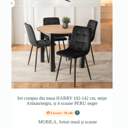
Set compus din masa HARRY 102-142 cm, stejar
Artisan/negru, și 4 scaune PERU negre
?
📦 Livrare ~10 zile
MOBILA
,
Seturi masă și scaune