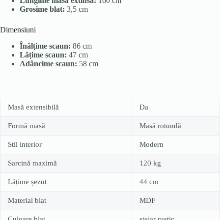
Lungime masă extinsă:
160 cm
Grosime blat:
3,5 cm
Dimensiuni
Înălțime scaun:
86 cm
Lățime scaun:
47 cm
Adâncime scaun:
58 cm
Masă extensibilă
Da
Formă masă
Masă rotundă
Stil interior
Modern
Sarcină maximă
120 kg
Lățime șezut
44 cm
Material blat
MDF
Culoare blat
stejar rustic