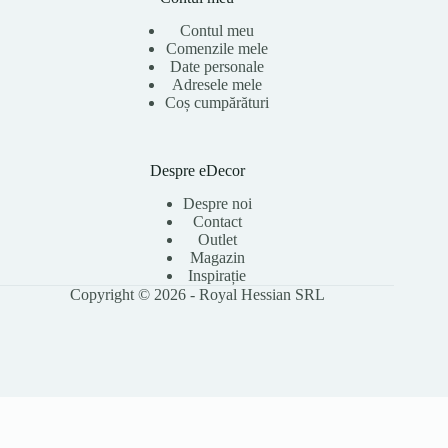
Contul meu
Comenzile mele
Date personale
Adresele mele
Coș cumpărături
Despre eDecor
Despre noi
Contact
Outlet
Magazin
Inspirație
Copyright © 2026 - Royal Hessian SRL
Folosim cookie-uri pentru a îmbunătăți experiența ta pe site, a analiza