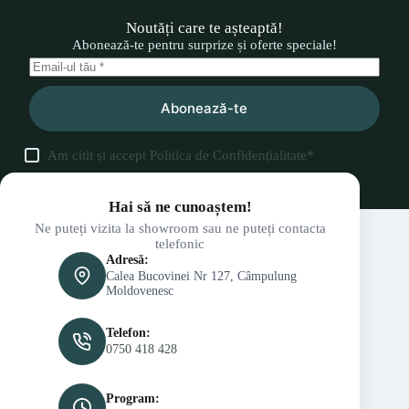
Noutăți care te așteaptă!
Abonează-te pentru surprize și oferte speciale!
Abonează-te
Am citit și accept
Politica de Confidențialitate
*
Hai să ne cunoaștem!
Ne puteți vizita la showroom sau ne puteți contacta
telefonic
Adresă:
Calea Bucovinei Nr 127, Câmpulung
Moldovenesc
Telefon:
0750 418 428
Program: