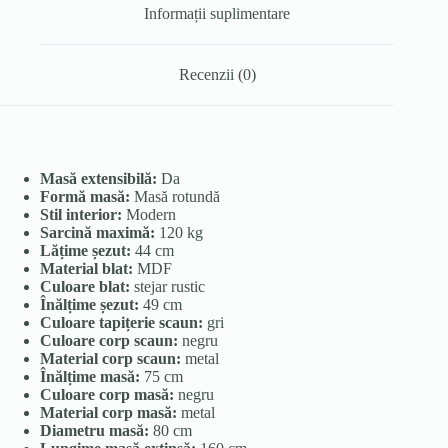
Informații suplimentare
Recenzii (0)
Masă extensibilă:
Da
Formă masă:
Masă rotundă
Stil interior:
Modern
Sarcină maximă:
120 kg
Lățime șezut:
44 cm
Material blat:
MDF
Culoare blat:
stejar rustic
Înălțime șezut:
49 cm
Culoare tapițerie scaun:
gri
Culoare corp scaun:
negru
Material corp scaun:
metal
Înălțime masă:
75 cm
Culoare corp masă:
negru
Material corp masă:
metal
Diametru masă:
80 cm