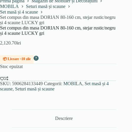
Prima pagină
Magazin de Mobilier și Decorațiuni
MOBILA
Seturi masă și scaune
Set masă și 4 scaune
Set compus din masa DORIAN 80-160 cm, stejar rustic/negru
și 4 scaune LUCKY gri
Set compus din masa DORIAN 80-160 cm, stejar rustic/negru
și 4 scaune LUCKY gri
2,120.70
lei
?
📦 Livrare ~10 zile
Stoc epuizat
SKU:
5906284133449
Categorii:
MOBILA
,
Set masă și 4
scaune
,
Seturi masă și scaune
Descriere