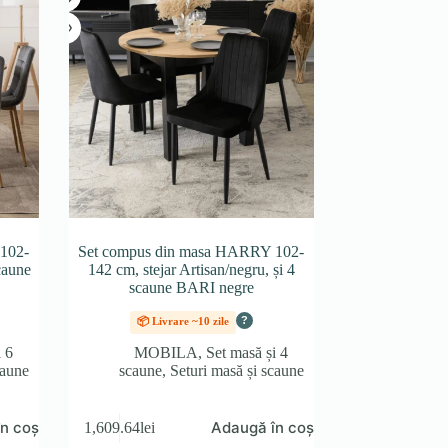
102-
Set compus din masa HARRY 102-
scaune
142 cm, stejar Artisan/negru, și 4
scaune BARI negre
?
📦 Livrare ~10 zile
i 6
MOBILA
,
Set masă și 4
caune
scaune
,
Seturi masă și scaune
n coș
Adaugă în coș
1,609.64
lei