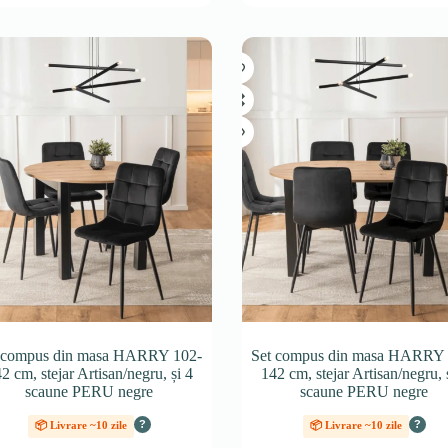
 compus din masa HARRY 102-
Set compus din masa HARRY 
2 cm, stejar Artisan/negru, și 4
142 cm, stejar Artisan/negru, 
scaune PERU negre
scaune PERU negre
?
?
📦 Livrare ~10 zile
📦 Livrare ~10 zile