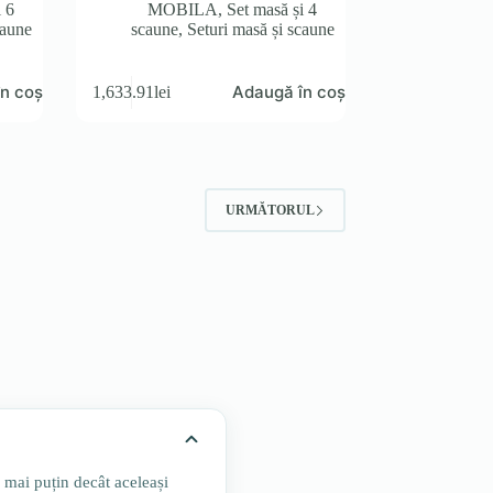
i 6
MOBILA
,
Set masă și 4
caune
scaune
,
Seturi masă și scaune
n coș
Adaugă în coș
1,633.91
lei
URMĂTORUL
ă mai puțin decât aceleași