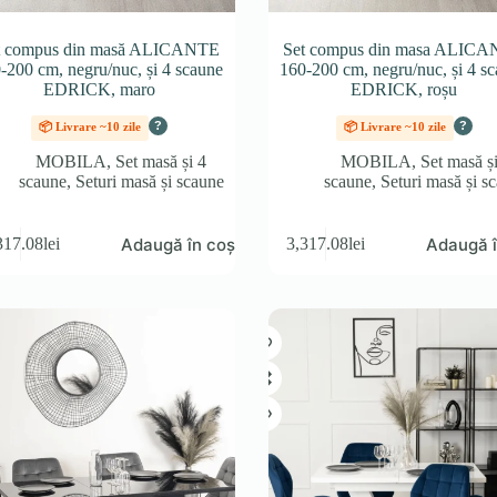
t compus din masă ALICANTE
Set compus din masa ALIC
-200 cm, negru/nuc, și 4 scaune
160-200 cm, negru/nuc, și 4 s
EDRICK, maro
EDRICK, roșu
?
?
📦 Livrare ~10 zile
📦 Livrare ~10 zile
MOBILA
,
Set masă și 4
MOBILA
,
Set masă ș
scaune
,
Seturi masă și scaune
scaune
,
Seturi masă și s
Adaugă în coș
Adaugă î
317.08
lei
3,317.08
lei