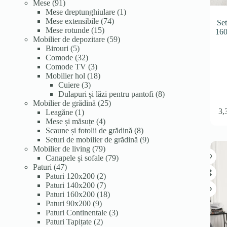
91
produse
produse
Mese
91
de
1
Mese dreptunghiulare
1
produse
74
produs
Mese extensibile
74
Se
15
de
Mese rotunde
15
160
produse
produse
59
Mobilier de depozitare
59
5
de
Birouri
5
produse
32
produse
Comode
32
de
3
Comode TV
3
produse
produse
18
Mobilier hol
18
3
produse
Cuiere
3
produse
8
Dulapuri și lăzi pentru pantofi
8
25
produse
Mobilier de grădină
25
3,
1
de
Leagăne
1
produs
4
produse
Mese și măsuțe
4
produse
8
Scaune și fotolii de grădină
8
produse
9
Seturi de mobilier de grădină
9
79
produse
Mobilier de living
79
de
79
Canapele și sofale
79
47
produse
de
Paturi
47
de
2
produse
Paturi 120x200
2
produse
produse
7
Paturi 140x200
7
produse
18
Paturi 160x200
18
9
produse
Paturi 90x200
9
produse
3
Paturi Continentale
3
2
produse
Paturi Tapițate
2