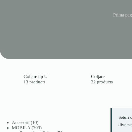
Prima pag
Colțare tip U
Colțare
13 products
22 products
Seturi 
10
Accesorii
10
diverse
produse
799
MOBILA
799