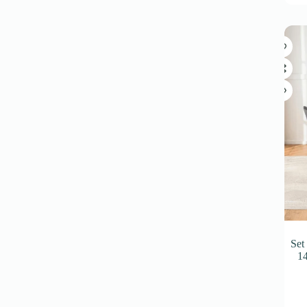
Set
14