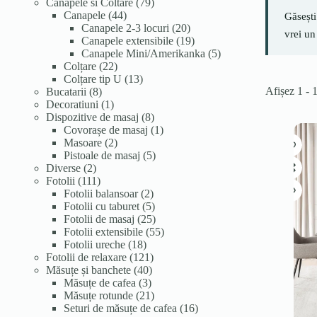
de
79
Canapele si Coltare
79
produse
44
de
Canapele
44
Găsești
de
produse
20
Canapele 2-3 locuri
20
vrei un
produse
de
19
Canapele extensibile
19
produse
produse
5
Canapele Mini/Amerikanka
5
22
produse
Colțare
22
de
13
Colțare tip U
13
Afișez 1 - 
8
produse
produse
Bucatarii
8
produse
1
Decoratiuni
1
produs
8
Dispozitive de masaj
8
produse
1
Covorașe de masaj
1
2
produs
Masoare
2
produse
5
Pistoale de masaj
5
2
produse
Diverse
2
produse
111
Fotolii
111
produse
2
Fotolii balansoar
2
produse
5
Fotolii cu taburet
5
produse
25
Fotolii de masaj
25
de
55
Fotolii extensibile
55
18
produse
de
Fotolii ureche
18
produse
121
produse
Fotolii de relaxare
121
40
de
Măsuțe și banchete
40
3
de
produse
Măsuțe de cafea
3
produse
produse
21
Măsuțe rotunde
21
de
16
Seturi de măsuțe de cafea
16