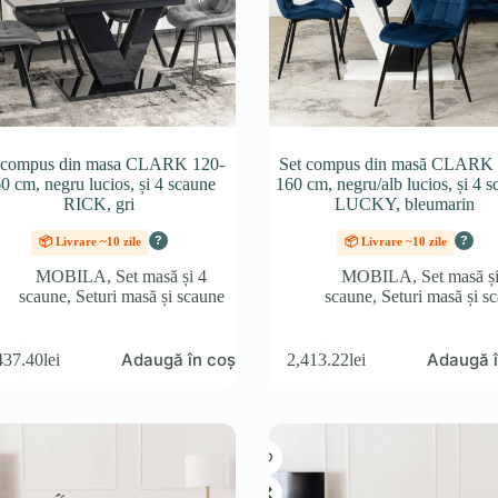
 compus din masa CLARK 120-
Set compus din masă CLARK 
0 cm, negru lucios, și 4 scaune
160 cm, negru/alb lucios, și 4 
RICK, gri
LUCKY, bleumarin
?
?
📦 Livrare ~10 zile
📦 Livrare ~10 zile
MOBILA
,
Set masă și 4
MOBILA
,
Set masă ș
scaune
,
Seturi masă și scaune
scaune
,
Seturi masă și s
Adaugă în coș
Adaugă î
437.40
lei
2,413.22
lei