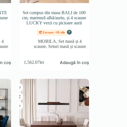
ANTE
Set compus din masa BALI de 100
caune
cm, marmură albă/auriu, și 4 scaune
LUCKY verzi cu picioare aurii
?
📦 Livrare ~10 zile
i 4
MOBILA
,
Set masă și 4
caune
scaune
,
Seturi masă și scaune
n coș
Adaugă în coș
1,562.07
lei