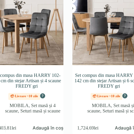
 compus din masa HARRY 102-
Set compus din masa HARRY 
cm din stejar Artisan și 4 scaune
142 cm din stejar Artisan și 6 
FREDY gri
FREDY gri
?
?
📦 Livrare ~10 zile
📦 Livrare ~10 zile
MOBILA
,
Set masă și 4
MOBILA
,
Set masă ș
scaune
,
Seturi masă și scaune
scaune
,
Seturi masă și s
Adaugă în coș
Adaugă î
403.81
lei
1,724.69
lei