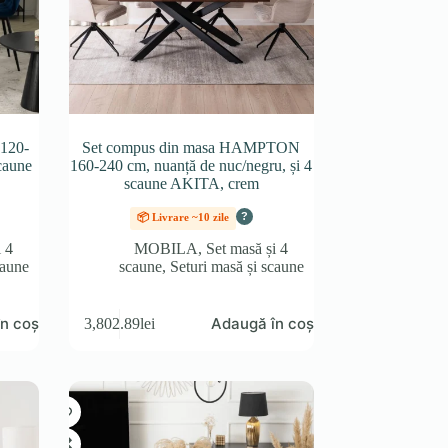
120-
Set compus din masa HAMPTON
scaune
160-240 cm, nuanță de nuc/negru, și 4
scaune AKITA, crem
?
📦 Livrare ~10 zile
i 4
MOBILA
,
Set masă și 4
caune
scaune
,
Seturi masă și scaune
n coș
Adaugă în coș
3,802.89
lei