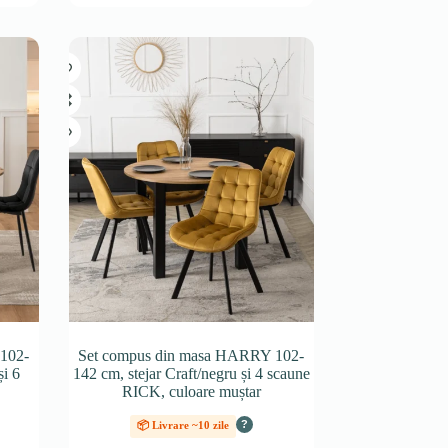
102-
Set compus din masa HARRY 102-
și 6
142 cm, stejar Craft/negru și 4 scaune
RICK, culoare muștar
?
📦 Livrare ~10 zile