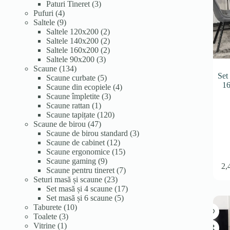
3
produse
Paturi Tineret
3
4
produse
Pufuri
4
produse
9
Saltele
9
produse
2
Saltele 120x200
2
produse
2
Saltele 140x200
2
produse
2
Saltele 160x200
2
3
produse
Saltele 90x200
3
134
produse
Scaune
134
Set
de
5
Scaune curbate
5
16
produse
produse
4
Scaune din ecopiele
4
3
produse
Scaune împletite
3
1
produse
Scaune rattan
1
produs
120
Scaune tapițate
120
47
de
Scaune de birou
47
de
produse
3
Scaune de birou standard
3
produse
12
produse
Scaune de cabinet
12
produse
15
Scaune ergonomice
15
9
produse
Scaune gaming
9
2,
produse
7
Scaune pentru tineret
7
23
produse
Seturi masă și scaune
23
de
17
Set masă și 4 scaune
17
produse
5
produse
Set masă și 6 scaune
5
10
produse
Taburete
10
3
produse
Toalete
3
1
produse
Vitrine
1