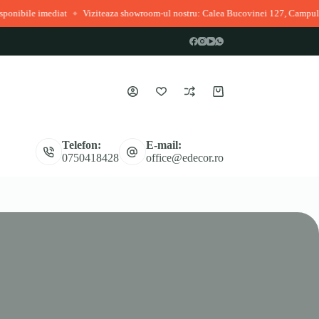
e imediat
Viziteaza showroom-ul nostru: Calea Bucovinei 127, Campulung Mo
◆
Coș
de
cumpărături
Telefon:
E-mail:
0750418428
office@edecor.ro