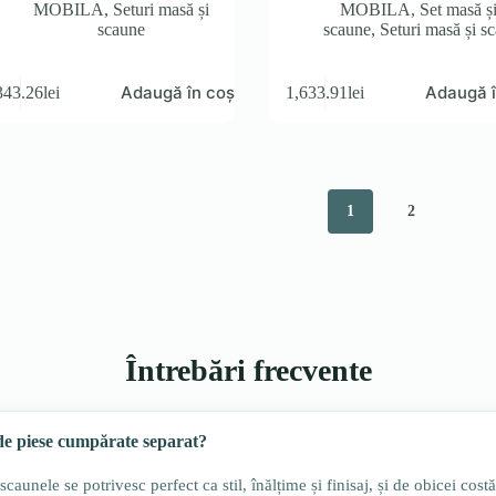
MOBILA
,
Seturi masă și
MOBILA
,
Set masă ș
scaune
scaune
,
Seturi masă și s
Adaugă în coș
Adaugă î
343.26
lei
1,633.91
lei
1
2
Întrebări frecvente
 de piese cumpărate separat?
caunele se potrivesc perfect ca stil, înălțime și finisaj, și de obicei cost