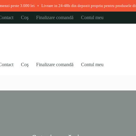
ste 3.000 lei
Livrare in 24-48h din depozit propriu pentru produsele disponibil
◆
Contact
Coş
Finalizare comandă
Contul meu
Contact
Coş
Finalizare comandă
Contul meu