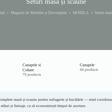
Seturi masă și scaune
ină
Magazin de Mobilier și Decorațiuni
MOBILA
Seturi mas
Canapele si
Canapele
Coltare
44 products
79 products
complete masă și scaune pentru sufragerie și bucătărie — totul coordonat 
 stiluri și finisaje, ca să economisești timpul de asortare.