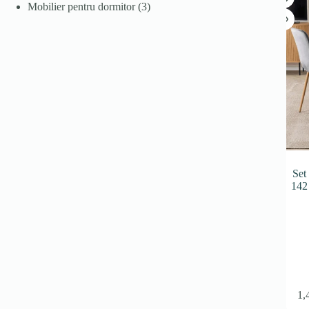
produs
3
Mobilier pentru dormitor
3
produse
Set
142 
1,