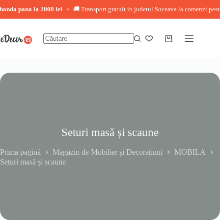
a 2000 lei
🚚 Transport gratuit in judetul Suceava la comenzi peste 3.000 lei
◆
◆
Sari
la
conținut
Coș
Niciun
de
rezultat
cumpărături
Seturi masă și scaune
Prima pagină
Magazin de Mobilier și Decorațiuni
MOBILA
Seturi masă și scaune