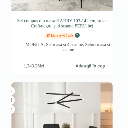
Set compus din masa HARRY 102-142 cm, stejar
Craft/negru, și 4 scaune PERU bej
?
📦 Livrare ~10 zile
MOBILA
,
Set masă și 4 scaune
,
Seturi masă și
scaune
Adaugă în coș
1,343.26
lei