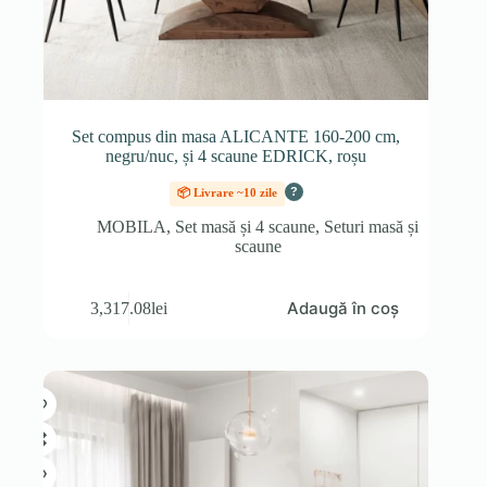
Set compus din masa ALICANTE 160-200 cm,
negru/nuc, și 4 scaune EDRICK, roșu
?
📦 Livrare ~10 zile
MOBILA
,
Set masă și 4 scaune
,
Seturi masă și
scaune
Adaugă în coș
3,317.08
lei