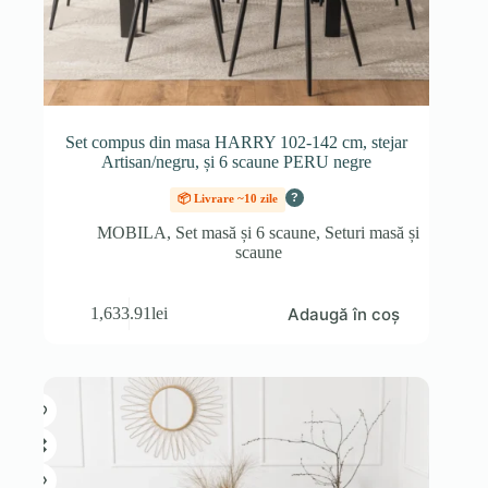
Set compus din masa HARRY 102-142 cm, stejar
Artisan/negru, și 6 scaune PERU negre
?
📦 Livrare ~10 zile
MOBILA
,
Set masă și 6 scaune
,
Seturi masă și
scaune
Adaugă în coș
1,633.91
lei