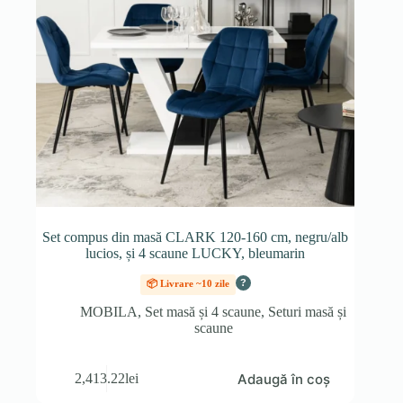
Set compus din masă CLARK 120-160 cm, negru/alb
lucios, și 4 scaune LUCKY, bleumarin
?
📦 Livrare ~10 zile
MOBILA
,
Set masă și 4 scaune
,
Seturi masă și
scaune
Adaugă în coș
2,413.22
lei