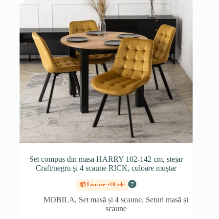
Set compus din masa HARRY 102-142 cm, stejar
Craft/negru și 4 scaune RICK, culoare muștar
?
📦 Livrare ~10 zile
MOBILA
,
Set masă și 4 scaune
,
Seturi masă și
scaune