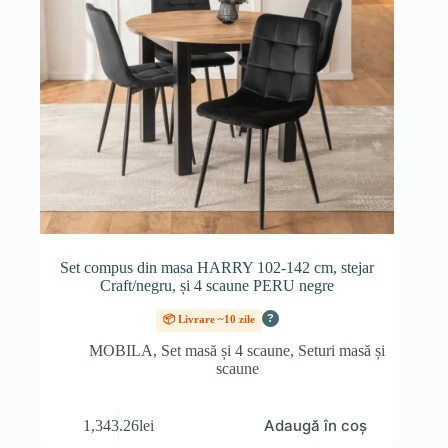
Set compus din masa HARRY 102-142 cm, stejar
Craft/negru, și 4 scaune PERU negre
?
📦 Livrare ~10 zile
MOBILA
,
Set masă și 4 scaune
,
Seturi masă și
scaune
Adaugă în coș
1,343.26
lei