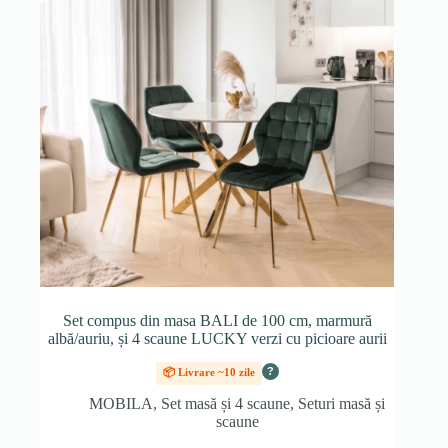
Set compus din masa BALI de 100 cm, marmură
albă/auriu, și 4 scaune LUCKY verzi cu picioare aurii
?
📦 Livrare ~10 zile
MOBILA
,
Set masă și 4 scaune
,
Seturi masă și
scaune