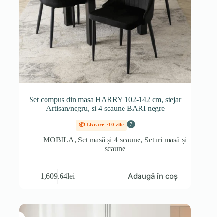
Set compus din masa HARRY 102-142 cm, stejar
Artisan/negru, și 4 scaune BARI negre
?
📦 Livrare ~10 zile
MOBILA
,
Set masă și 4 scaune
,
Seturi masă și
scaune
Adaugă în coș
1,609.64
lei