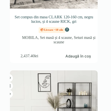
Set compus din masa CLARK 120-160 cm, negru
lucios, și 4 scaune RICK, gri
?
📦 Livrare ~10 zile
MOBILA
,
Set masă și 4 scaune
,
Seturi masă și
scaune
Adaugă în coș
2,437.40
lei