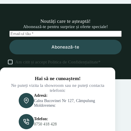
Noutăți care te așteaptă!
Abonează-te pentru surprize și oferte speciale!
Abonează-te
Am citit și accept
Politica de Confidențialitate
*
Hai să ne cunoaștem!
Ne puteți vizita la showroom sau ne puteți contacta
telefonic
Adresă:
Calea Bucovinei Nr 127, Câmpulung
Moldovenesc
Telefon:
0750 418 428