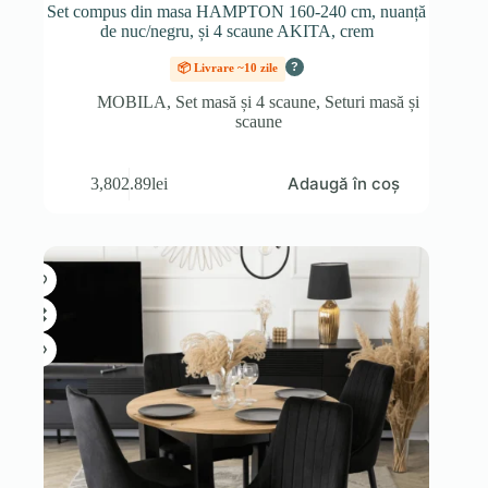
Set compus din masa HAMPTON 160-240 cm, nuanță
de nuc/negru, și 4 scaune AKITA, crem
?
📦 Livrare ~10 zile
MOBILA
,
Set masă și 4 scaune
,
Seturi masă și
scaune
Adaugă în coș
3,802.89
lei