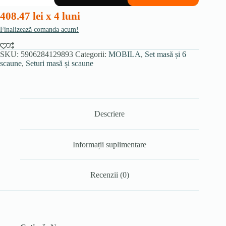
stejar
408.47 lei x 4 luni
Craft/negru,
și
Finalizează comanda acum!
6
scaune
PERU
SKU:
5906284129893
Categorii:
MOBILA
,
Set masă și 6
bej
scaune
,
Seturi masă și scaune
Descriere
Informații suplimentare
Recenzii (0)