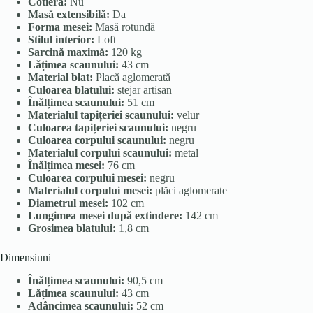
Cotieră:
Nu
Masă extensibilă:
Da
Forma mesei:
Masă rotundă
Stilul interior:
Loft
Sarcină maximă:
120 kg
Lățimea scaunului:
43 cm
Material blat:
Placă aglomerată
Culoarea blatului:
stejar artisan
Înălțimea scaunului:
51 cm
Materialul tapițeriei scaunului:
velur
Culoarea tapițeriei scaunului:
negru
Culoarea corpului scaunului:
negru
Materialul corpului scaunului:
metal
Înălțimea mesei:
76 cm
Culoarea corpului mesei:
negru
Materialul corpului mesei:
plăci aglomerate
Diametrul mesei:
102 cm
Lungimea mesei după extindere:
142 cm
Grosimea blatului:
1,8 cm
Dimensiuni
Înălțimea scaunului:
90,5 cm
Lățimea scaunului:
43 cm
Adâncimea scaunului:
52 cm