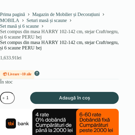
Prima pagină
Magazin de Mobilier și Decorațiuni
MOBILA
Seturi masă și scaune
Set masă și 6 scaune
Set compus din masa HARRY 102-142 cm, stejar Craft/negru,
și 6 scaune PERU bej
Set compus din masa HARRY 102-142 cm, stejar Craft/negru,
și 6 scaune PERU bej
1,633.91
lei
?
📦 Livrare ~10 zile
În stoc
Cantitate
Adaugă în coș
Set
compus
din
masa
HARRY
102-
142
cm,