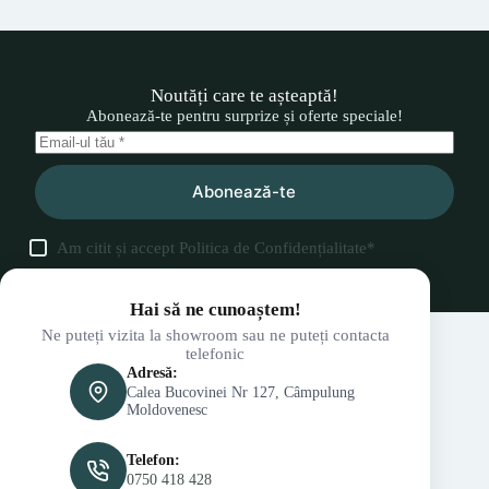
Noutăți care te așteaptă!
Abonează-te pentru surprize și oferte speciale!
Abonează-te
Am citit și accept
Politica de Confidențialitate
*
Hai să ne cunoaștem!
Ne puteți vizita la showroom sau ne puteți contacta
telefonic
Adresă:
Calea Bucovinei Nr 127, Câmpulung
Moldovenesc
Telefon:
0750 418 428