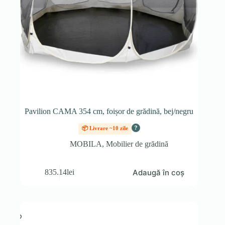
Pavilion CAMA 354 cm, foișor de grădină, bej/negru
?
📦 Livrare ~10 zile
MOBILA
,
Mobilier de grădină
Adaugă în coș
835.14
lei