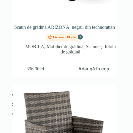
Scaun de grădină ARIZONA, negru, din technorattan
?
📦 Livrare ~10 zile
MOBILA
,
Mobilier de grădină
,
Scaune și fotolii
de grădină
Adaugă în coș
396.90
lei