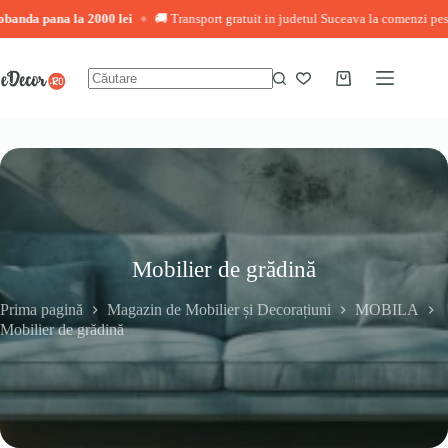
ana la 2000 lei
🚚 Transport gratuit in judetul Suceava la comenzi peste 3.000 l
◆
Sari
la
conținut
Coș
Niciun
de
rezultat
cumpărături
Mobilier de grădină
Prima pagină
Magazin de Mobilier și Decorațiuni
MOBILA
Mobilier de grădină