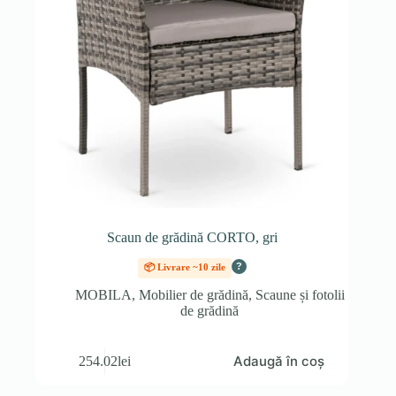
Scaun de grădină CORTO, gri
?
📦 Livrare ~10 zile
MOBILA
,
Mobilier de grădină
,
Scaune și fotolii
de grădină
Adaugă în coș
254.02
lei