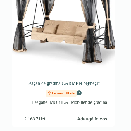
Leagăn de grădină CARMEN bej/negru
?
📦 Livrare ~10 zile
Leagăne
,
MOBILA
,
Mobilier de grădină
Adaugă în coș
2,168.71
lei