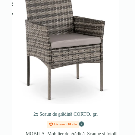
2x Scaun de grădină CORTO, gri
?
📦 Livrare ~10 zile
MOBILA
,
Mobilier de grădină
,
Scaune și fotolii