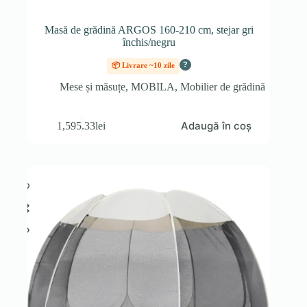
Masă de grădină ARGOS 160-210 cm, stejar gri
închis/negru
?
📦 Livrare ~10 zile
Mese și măsuțe
,
MOBILA
,
Mobilier de grădină
Adaugă în coș
1,595.33
lei