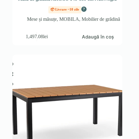
?
📦 Livrare ~10 zile
Mese și măsuțe
,
MOBILA
,
Mobilier de grădină
Adaugă în coș
1,497.08
lei