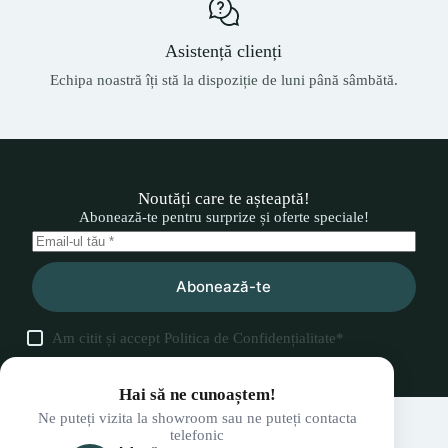
Asistență clienți
Echipa noastră îți stă la dispoziție de luni până sâmbătă.
Noutăți care te așteaptă!
Abonează-te pentru surprize și oferte speciale!
Abonează-te
Am citit și accept
Politica de Confidențialitate
*
Hai să ne cunoaștem!
Ne puteți vizita la showroom sau ne puteți contacta
telefonic