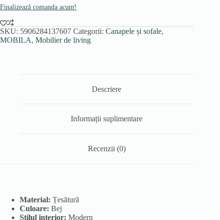
Finalizează comanda acum!
SKU:
5906284137607
Categorii:
Canapele și sofale
,
MOBILA
,
Mobilier de living
Descriere
Informații suplimentare
Recenzii (0)
Material:
Țesătură
Culoare:
Bej
Stilul interior:
Modern