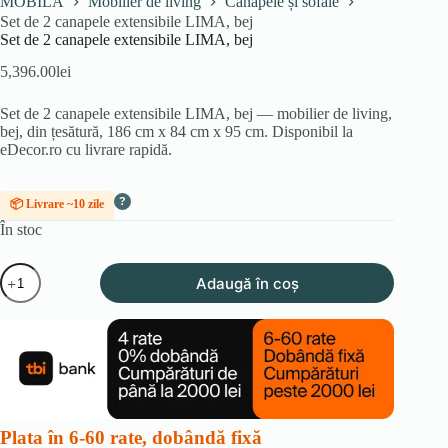
MOBILA
Mobilier de living
Canapele și sofale
Set de 2 canapele extensibile LIMA, bej
Set de 2 canapele extensibile LIMA, bej
5,396.00
lei
Set de 2 canapele extensibile LIMA, bej — mobilier de living,
bej, din țesătură, 186 cm x 84 cm x 95 cm. Disponibil la
eDecor.ro cu livrare rapidă.
?
📦 Livrare ~10 zile
În stoc
Cantitate
Adaugă în coș
Set
de
2
canapele
extensibile
LIMA,
bej
Plata în 6-60 rate, dobândă fixă