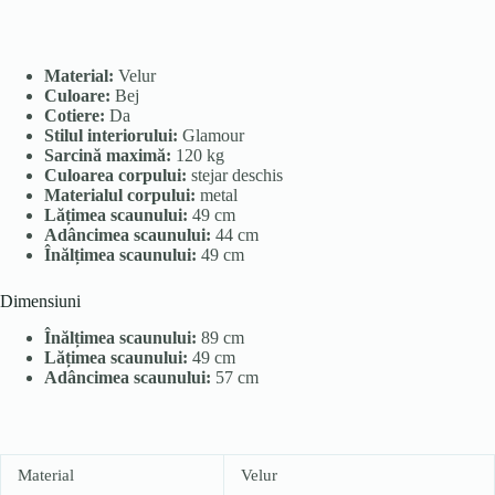
Material:
Velur
Culoare:
Bej
Cotiere:
Da
Stilul interiorului:
Glamour
Sarcină maximă:
120 kg
Culoarea corpului:
stejar deschis
Materialul corpului:
metal
Lățimea scaunului:
49 cm
Adâncimea scaunului:
44 cm
Înălțimea scaunului:
49 cm
Dimensiuni
Înălțimea scaunului:
89 cm
Lățimea scaunului:
49 cm
Adâncimea scaunului:
57 cm
Material
Velur