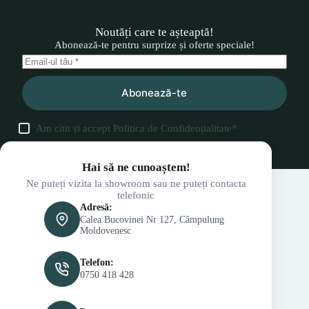
Noutăți care te așteaptă!
Abonează-te pentru surprize și oferte speciale!
Abonează-te
Am citit și accept
Politica de Confidențialitate
*
Hai să ne cunoaștem!
Ne puteți vizita la showroom sau ne puteți contacta
telefonic
Adresă:
Calea Bucovinei Nr 127, Câmpulung
Moldovenesc
Telefon:
0750 418 428