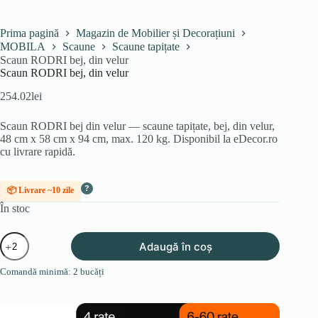
Prima pagină
Magazin de Mobilier și Decorațiuni
MOBILA
Scaune
Scaune tapițate
Scaun RODRI bej, din velur
Scaun RODRI bej, din velur
254.02
lei
Scaun RODRI bej din velur — scaune tapițate, bej, din velur,
48 cm x 58 cm x 94 cm, max. 120 kg. Disponibil la eDecor.ro
cu livrare rapidă.
?
📦 Livrare ~10 zile
În stoc
Cantitate
Adaugă în coș
Scaun
RODRI
Comandă minimă: 2 bucăți
bej,
din
velur