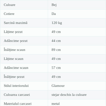
Culoare
Bej
Cotiere
Da
Sarcină maximă
120 kg
Lățime șezut
49 cm
Adâncime șezut
44 cm
Înălțime scaun
89 cm
Lățime scaun
49 cm
Adâncime scaun
57 cm
Înălțime șezut
49 cm
Stilul interiorului
Glamour
Culoarea carcasei
stejar deschis la culoare
Materialul carcasei
metal