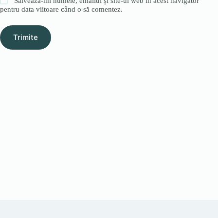
Salvează-mi numele, emailul și site-ul web în acest navigator
pentru data viitoare când o să comentez.
Trimite