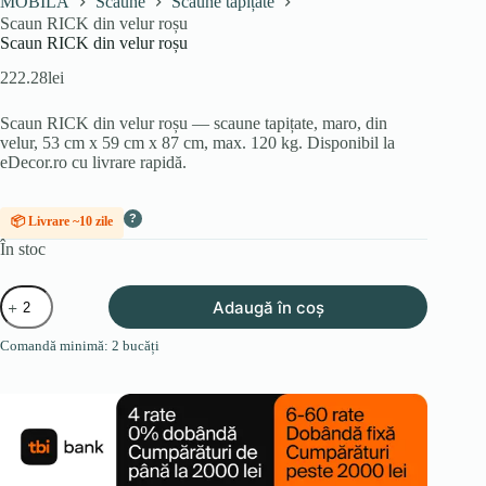
MOBILA
Scaune
Scaune tapițate
Scaun RICK din velur roșu
Scaun RICK din velur roșu
222.28
lei
Scaun RICK din velur roșu — scaune tapițate, maro, din
velur, 53 cm x 59 cm x 87 cm, max. 120 kg. Disponibil la
eDecor.ro cu livrare rapidă.
?
📦 Livrare ~10 zile
În stoc
Cantitate
Adaugă în coș
Scaun
RICK
Comandă minimă: 2 bucăți
din
velur
roșu