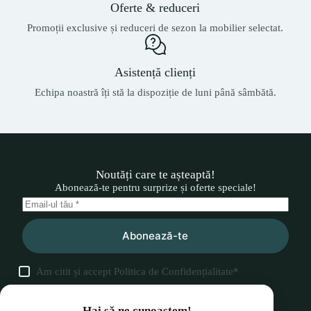
Oferte & reduceri
Promoții exclusive și reduceri de sezon la mobilier selectat.
Asistență clienți
Echipa noastră îți stă la dispoziție de luni până sâmbătă.
Noutăți care te așteaptă!
Abonează-te pentru surprize și oferte speciale!
Abonează-te
Am citit și accept
Politica de Confidențialitate
*
Hai să ne cunoaștem!