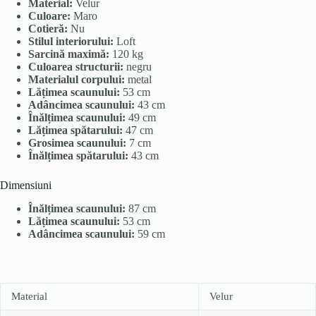
Material:
Velur
Culoare:
Maro
Cotieră:
Nu
Stilul interiorului:
Loft
Sarcină maximă:
120 kg
Culoarea structurii:
negru
Materialul corpului:
metal
Lățimea scaunului:
53 cm
Adâncimea scaunului:
43 cm
Înălțimea scaunului:
49 cm
Lățimea spătarului:
47 cm
Grosimea scaunului:
7 cm
Înălțimea spătarului:
43 cm
Dimensiuni
Înălțimea scaunului:
87 cm
Lățimea scaunului:
53 cm
Adâncimea scaunului:
59 cm
Material
Velur