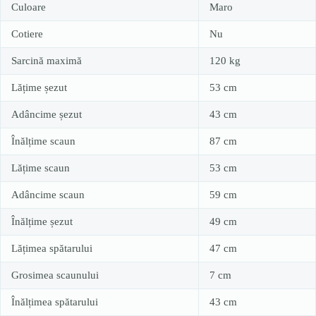
Culoare
Maro
Cotiere
Nu
Sarcină maximă
120 kg
Lățime șezut
53 cm
Adâncime șezut
43 cm
Înălțime scaun
87 cm
Lățime scaun
53 cm
Adâncime scaun
59 cm
Înălțime șezut
49 cm
Lățimea spătarului
47 cm
Grosimea scaunului
7 cm
Înălțimea spătarului
43 cm