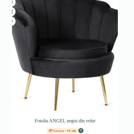
Fotoliu ANGEL negru din velur
?
📦 Livrare ~10 zile