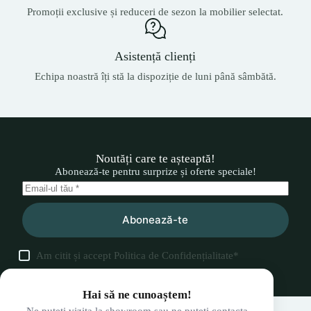
Promoții exclusive și reduceri de sezon la mobilier selectat.
Asistență clienți
Echipa noastră îți stă la dispoziție de luni până sâmbătă.
Noutăți care te așteaptă!
Abonează-te pentru surprize și oferte speciale!
Abonează-te
Am citit și accept
Politica de Confidențialitate
*
Hai să ne cunoaștem!
Ne puteți vizita la showroom sau ne puteți contacta