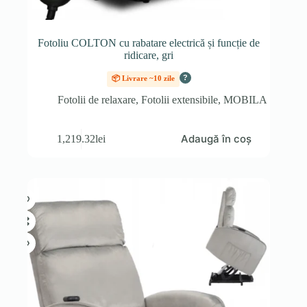
Fotoliu COLTON cu rabatare electrică și funcție de
ridicare, gri
?
📦 Livrare ~10 zile
Fotolii de relaxare
,
Fotolii extensibile
,
MOBILA
Adaugă în coș
1,219.32
lei