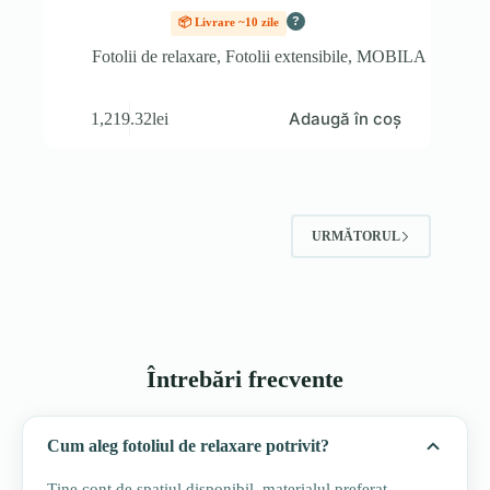
?
📦 Livrare ~10 zile
Fotolii de relaxare
,
Fotolii extensibile
,
MOBILA
Adaugă în coș
1,219.32
lei
URMĂTORUL
Întrebări frecvente
Cum aleg fotoliul de relaxare potrivit?
Ține cont de spațiul disponibil, materialul preferat