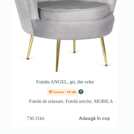
Fotoliu ANGEL, gri, din velur
?
📦 Livrare ~10 zile
Fotolii de relaxare
,
Fotolii ureche
,
MOBILA
Adaugă în coș
730.31
lei