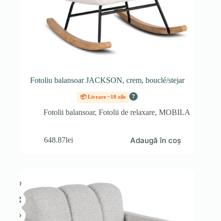
Fotoliu balansoar JACKSON, crem, bouclé/stejar
?
📦 Livrare ~10 zile
Fotolii balansoar
,
Fotolii de relaxare
,
MOBILA
Adaugă în coș
648.87
lei