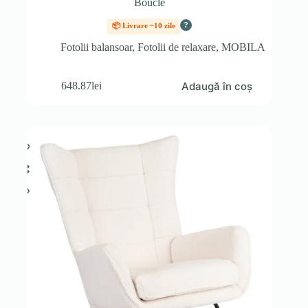
Boucle
?
📦 Livrare ~10 zile
Fotolii balansoar
,
Fotolii de relaxare
,
MOBILA
Adaugă în coș
648.87
lei