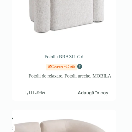
Fotoliu BRAZIL Gri
?
📦 Livrare ~10 zile
Fotolii de relaxare
,
Fotolii ureche
,
MOBILA
Adaugă în coș
1,111.39
lei