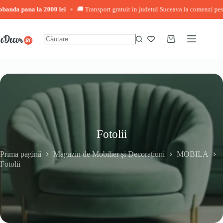
na la 2000 lei
🚚 Transport gratuit in judetul Suceava la comenzi peste 3.000 l
◆
Sari
la
conținut
Coș
Niciun
de
rezultat
cumpărături
Fotolii
Prima pagină
Magazin de Mobilier și Decorațiuni
MOBILA
Fotolii