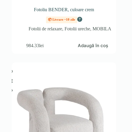
Fotoliu BENDER, culoare crem
?
📦 Livrare ~10 zile
Fotolii de relaxare
,
Fotolii ureche
,
MOBILA
Adaugă în coș
984.33
lei