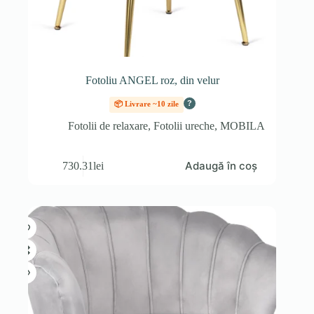
Fotoliu ANGEL roz, din velur
?
📦 Livrare ~10 zile
Fotolii de relaxare
,
Fotolii ureche
,
MOBILA
Adaugă în coș
730.31
lei