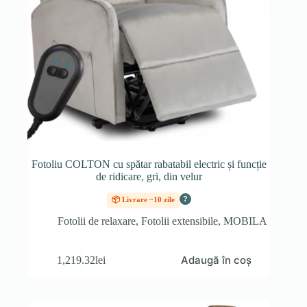
Fotoliu COLTON cu spătar rabatabil electric și funcție
de ridicare, gri, din velur
?
📦 Livrare ~10 zile
Fotolii de relaxare
,
Fotolii extensibile
,
MOBILA
Adaugă în coș
1,219.32
lei