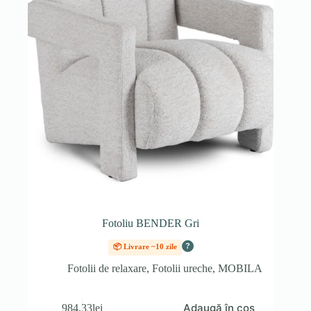
Fotoliu BENDER Gri
?
📦 Livrare ~10 zile
Fotolii de relaxare
,
Fotolii ureche
,
MOBILA
Adaugă în coș
984.33
lei