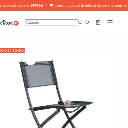
nda pana la 2000 lei
🚚 Transport gratuit in judetul Suceava la comenzi peste 3
◆
Sari
la
conținut
Coș
Niciun
de
rezultat
cumpărături
REDUCERE