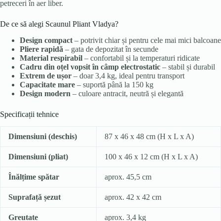
petreceri în aer liber.
De ce să alegi Scaunul Pliant Vladya?
Design compact
– potrivit chiar și pentru cele mai mici balcoane
Pliere rapidă
– gata de depozitat în secunde
Material respirabil
– confortabil și la temperaturi ridicate
Cadru din oțel vopsit în câmp electrostatic
– stabil și durabil
Extrem de ușor
– doar 3,4 kg, ideal pentru transport
Capacitate mare
– suportă până la 150 kg
Design modern
– culoare antracit, neutră și elegantă
Specificații tehnice
Dimensiuni (deschis)
87 x 46 x 48 cm (H x L x A)
Dimensiuni (pliat)
100 x 46 x 12 cm (H x L x A)
Înălțime spătar
aprox. 45,5 cm
Suprafață șezut
aprox. 42 x 42 cm
Greutate
aprox. 3,4 kg