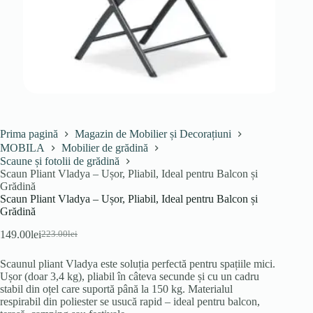
Prima pagină
Magazin de Mobilier și Decorațiuni
MOBILA
Mobilier de grădină
Scaune și fotolii de grădină
Scaun Pliant Vladya – Ușor, Pliabil, Ideal pentru Balcon și
Grădină
Scaun Pliant Vladya – Ușor, Pliabil, Ideal pentru Balcon și
Grădină
149.00
lei
223.00
lei
Prețul
Prețul
inițial
curent
Scaunul pliant Vladya este soluția perfectă pentru spațiile mici.
a
este:
Ușor (doar 3,4 kg), pliabil în câteva secunde și cu un cadru
fost:
149.00lei.
stabil din oțel care suportă până la 150 kg. Materialul
223.00lei.
respirabil din poliester se usucă rapid – ideal pentru balcon,