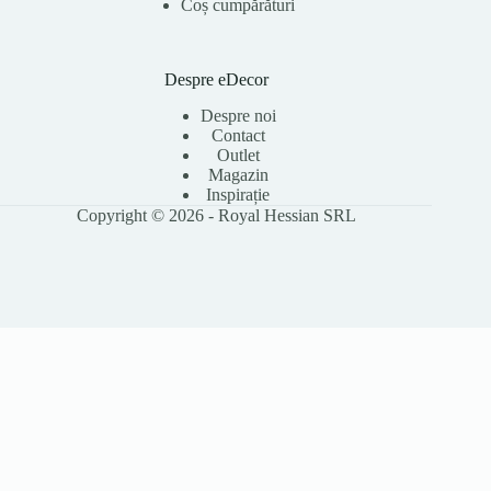
Coș cumpărături
Despre eDecor
Despre noi
Contact
Outlet
Magazin
Inspirație
Copyright © 2026 - Royal Hessian SRL
Folosim cookie-uri pentru a îmbunătăți experiența ta pe site, a analiza
traficul și a personaliza conținutul. Poți accepta toate cookie-urile sau le