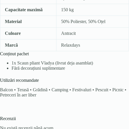
Capacitate maximă
150 kg
Material
50% Poliester, 50% Oțel
Culoare
Antracit
Marcă
Relaxdays
Conținut pachet
1x Scaun pliant Vladya (livrat deja asamblat)
Fără decorațiuni suplimentare
Utilizări recomandate
Balcon • Terasă • Grădină • Camping • Festivaluri • Pescuit • Picnic •
Petreceri în aer liber
Recenzii
Nu există recenzii până acum.