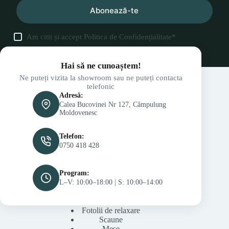
Abonează-te
Am citit și accept
Politica de Confidențialitate
*
Hai să ne cunoaștem!
Ne puteți vizita la showroom sau ne puteți contacta
telefonic
Adresă:
Calea Bucovinei Nr 127, Câmpulung
Moldovenesc
Telefon:
0750 418 428
Program:
L–V: 10:00–18:00 | S: 10:00–14:00
Fotolii de relaxare
Scaune
Mese