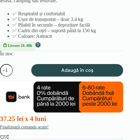
terasă, camping sau festivale.
✅ Respirabil și confortabil
✅ Ușor de transportat – doar 3,4 kg
✅ Pliabil în secunde – depozitare facilă
✅ Cadru din oțel – suportă până la 150 kg
✅ Culoare: Antracit
?
⏱ Livrare 24–48h
În stoc
Cantitate
Adaugă în coș
Scaun
Pliant
Vladya
–
Ușor,
Pliabil,
Ideal
pentru
Balcon
37.25 lei x 4 luni
și
Grădină
Finalizează comanda acum!