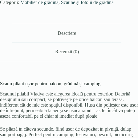
Categorii:
Mobilier de grădină
,
Scaune și fotolii de grădină
Descriere
Recenzii (0)
Scaun pliant ușor pentru balcon, grădină și camping
Scaunul pliabil Vladya este alegerea ideală pentru exterior. Datorită
designului său compact, se potrivește pe orice balcon sau terasă,
indiferent cât de mic este spațiul disponibil. Husa din poliester este ușor
de întreținut, permeabilă la aer și se usucă rapid – astfel încât vă puteți
așeza confortabil pe el chiar și imediat după ploaie.
Se pliază în câteva secunde, fiind ușor de depozitat în pivniță, dulap
sau portbagaj. Perfect pentru camping, festivaluri, pescuit, picnicuri și