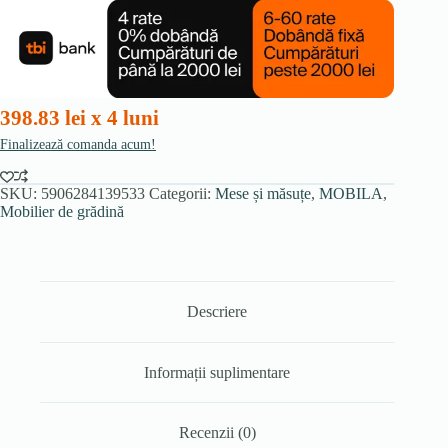
grădină
ARGOS
160-
210
cm,
stejar
gri
398.83 lei x 4 luni
închis/negru
Finalizează comanda acum!
SKU:
5906284139533
Categorii:
Mese și măsuțe
,
MOBILA
,
Mobilier de grădină
Descriere
Informații suplimentare
Recenzii (0)