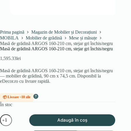
Prima pagină
Magazin de Mobilier și Decorațiuni
MOBILA
Mobilier de grădină
Mese și măsuțe
Masă de grădină ARGOS 160-210 cm, stejar gri închis/negru
Masă de grădină ARGOS 160-210 cm, stejar gri închis/negru
1,595.33
lei
Masă de grădină ARGOS 160-210 cm, stejar gri închis/negru
— mobilier de grădină, 90 cm x 74,5 cm. Disponibil la
eDecor.ro cu livrare rapidă.
?
📦 Livrare ~10 zile
În stoc
Cantitate
Adaugă în coș
Masă
de