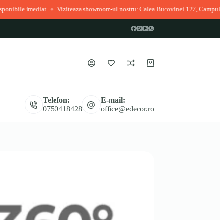
at
Viziteaza showroom-ul nostru: Calea Bucovinei 127, Campulung Moldoven
◆
Coș
de
cumpărături
Telefon:
E-mail:
0750418428
office@edecor.ro