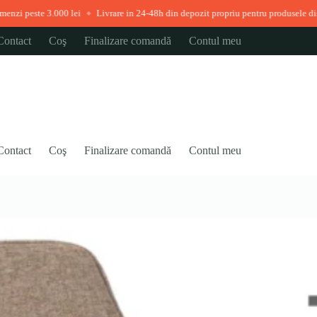
00 lei
Livrare in 24-48h din depozit propriu pentru produsele disponibile imedi
◆
Contact
Coş
Finalizare comandă
Contul meu
Contact
Coş
Finalizare comandă
Contul meu