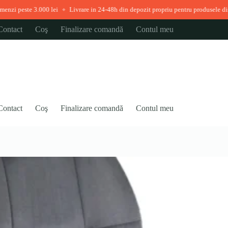
00 lei
Livrare in 24-48h din depozit propriu pentru produsele disponibile imedi
◆
Contact
Coş
Finalizare comandă
Contul meu
Contact
Coş
Finalizare comandă
Contul meu