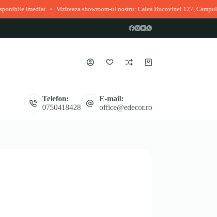
at
Viziteaza showroom-ul nostru: Calea Bucovinei 127, Campulung Moldovene
◆
Coș
de
cumpărături
Telefon:
E-mail:
0750418428
office@edecor.ro