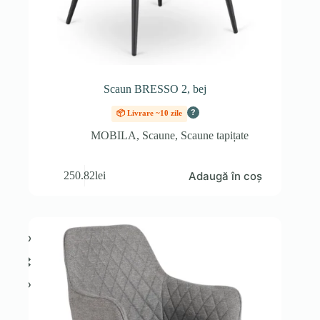
Scaun BRESSO 2, bej
?
📦 Livrare ~10 zile
MOBILA
,
Scaune
,
Scaune tapițate
Adaugă în coș
250.82
lei