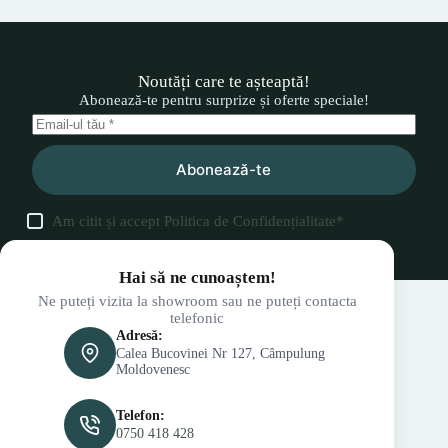
Noutăți care te așteaptă!
Abonează-te pentru surprize și oferte speciale!
Abonează-te
Am citit și accept
Politica de Confidențialitate
*
Hai să ne cunoaștem!
Ne puteți vizita la showroom sau ne puteți contacta
telefonic
Adresă:
Calea Bucovinei Nr 127, Câmpulung
Moldovenesc
Telefon:
0750 418 428