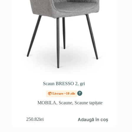
Scaun BRESSO 2, gri
?
📦 Livrare ~10 zile
MOBILA
,
Scaune
,
Scaune tapițate
Adaugă în coș
250.82
lei