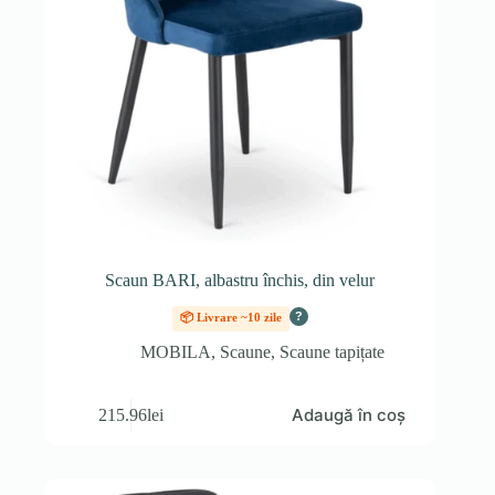
Scaun BARI, albastru închis, din velur
?
📦 Livrare ~10 zile
MOBILA
,
Scaune
,
Scaune tapițate
Adaugă în coș
215.96
lei