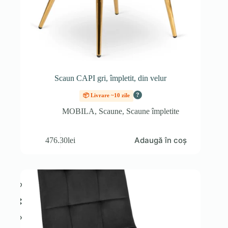
Scaun CAPI gri, împletit, din velur
?
📦 Livrare ~10 zile
MOBILA
,
Scaune
,
Scaune împletite
Adaugă în coș
476.30
lei