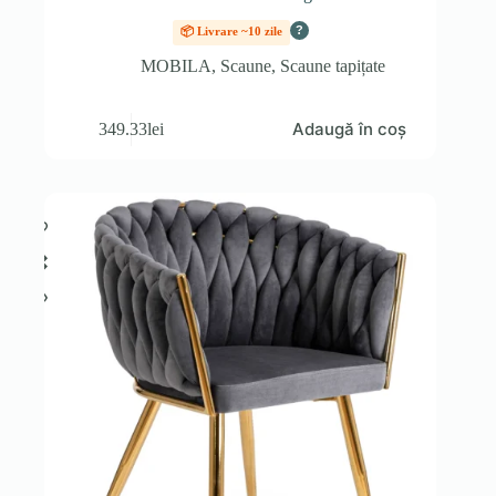
?
📦 Livrare ~10 zile
MOBILA
,
Scaune
,
Scaune tapițate
Adaugă în coș
349.33
lei