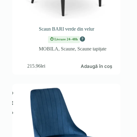
Scaun BARI verde din velur
?
⏱ Livrare 24–48h
MOBILA
,
Scaune
,
Scaune tapițate
Adaugă în coș
215.96
lei