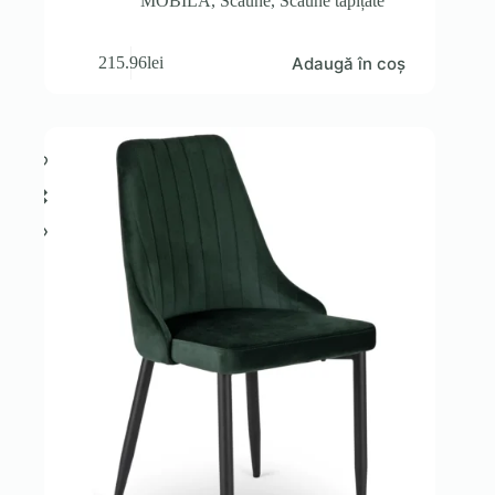
MOBILA
,
Scaune
,
Scaune tapițate
Adaugă în coș
215.96
lei