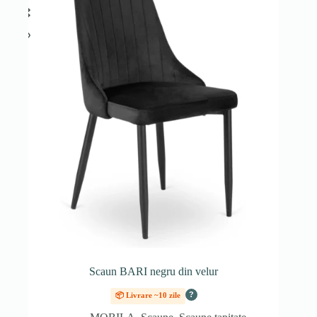
Scaun BARI negru din velur
?
📦 Livrare ~10 zile