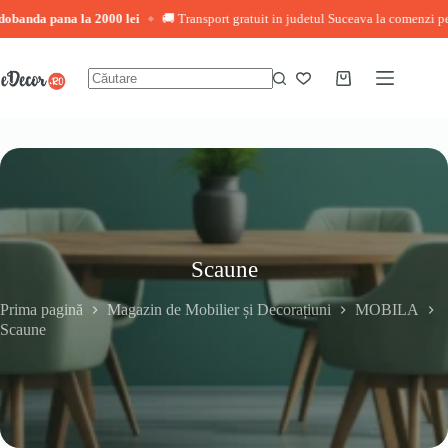
 pana la 2000 lei
🚚 Transport gratuit in judetul Suceava la comenzi peste 3.00
◆
Sari
la
conținut
Coș
Niciun
de
rezultat
cumpărături
Scaune
Prima pagină
Magazin de Mobilier și Decorațiuni
MOBILA
Scaune