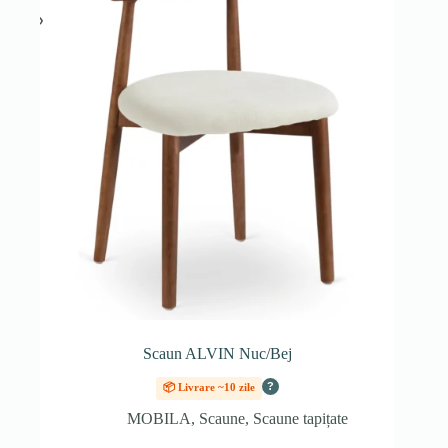
Scaun ALVIN Nuc/Bej
?
📦 Livrare ~10 zile
MOBILA
,
Scaune
,
Scaune tapițate