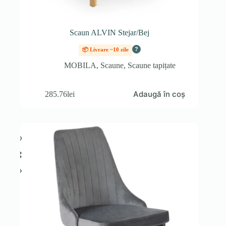
Scaun ALVIN Stejar/Bej
?
📦 Livrare ~10 zile
MOBILA
,
Scaune
,
Scaune tapițate
Adaugă în coș
285.76
lei