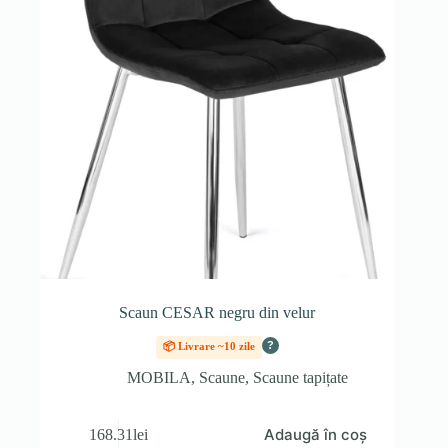
Scaun CESAR negru din velur
?
📦 Livrare ~10 zile
MOBILA
,
Scaune
,
Scaune tapițate
Adaugă în coș
168.31
lei