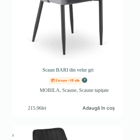
Scaun BARI din velur gri
?
📦 Livrare ~10 zile
MOBILA
,
Scaune
,
Scaune tapițate
Adaugă în coș
215.96
lei