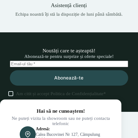
Asistență clienți
Echipa noastră îți stă la dispoziție de luni până sâmbătă.
Noutăți care te așteaptă!
Abonează-te pentru surprize și oferte speciale!
Abonează-te
Am citit și accept
Politica de Confidențialitate
*
Hai să ne cunoaștem!
Ne puteți vizita la showroom sau ne puteți contacta
telefonic
Adresă:
Calea Bucovinei Nr 127, Câmpulung