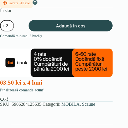
?
📦 Livrare ~10 zile
În stoc
Cantitate
Adaugă în coș
Scaun
din
Comandă minimă: 2 bucăți
lemn
GARTON,
nuanță
de
nuc
63.50 lei x 4 luni
Finalizează comanda acum!
SKU:
5906284125635
Categorii:
MOBILA
,
Scaune