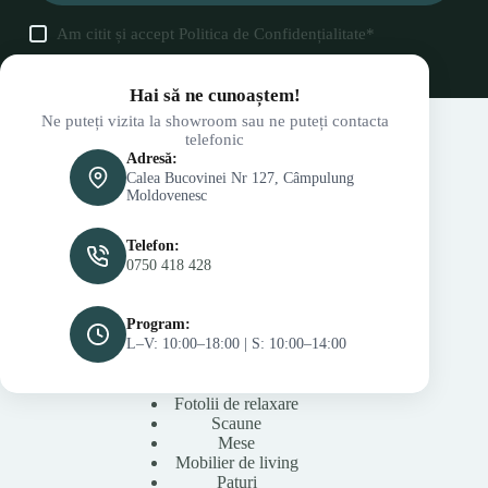
Am citit și accept
Politica de Confidențialitate
*
Hai să ne cunoaștem!
Ne puteți vizita la showroom sau ne puteți contacta
telefonic
Adresă:
Calea Bucovinei Nr 127, Câmpulung
Moldovenesc
Telefon:
0750 418 428
Program:
L–V: 10:00–18:00 | S: 10:00–14:00
Fotolii de relaxare
Scaune
Mese
Mobilier de living
Paturi