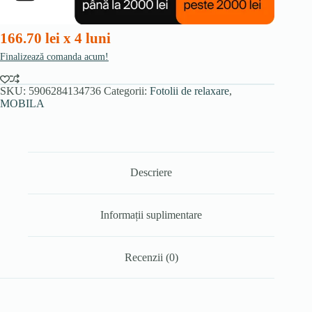
țesătură
bouclé
166.70 lei x 4 luni
Finalizează comanda acum!
SKU:
5906284134736
Categorii:
Fotolii de relaxare
,
MOBILA
Descriere
Informații suplimentare
Recenzii (0)