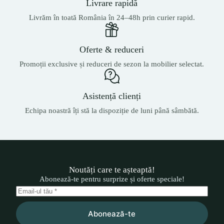
Livrare rapidă
Livrăm în toată România în 24–48h prin curier rapid.
Oferte & reduceri
Promoții exclusive și reduceri de sezon la mobilier selectat.
Asistență clienți
Echipa noastră îți stă la dispoziție de luni până sâmbătă.
Noutăți care te așteaptă!
Abonează-te pentru surprize și oferte speciale!
Abonează-te