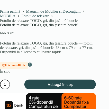
Prima pagină
Magazin de Mobilier și Decorațiuni
MOBILA
Fotolii de relaxare
Fotoliu de relaxare TOGO, gri, din țesătură bouclé
Fotoliu de relaxare TOGO, gri, din țesătură bouclé
666.83
lei
Fotoliu de relaxare TOGO, gri, din țesătură bouclé — fotolii
de relaxare, gri, din țesătură bouclé, 78 cm x 79 cm x 77 cm.
Disponibil la eDecor.ro cu livrare rapidă.
?
📦 Livrare ~10 zile
În stoc
Cantitate
Adaugă în coș
Fotoliu
de
relaxare
TOGO,
gri,
din