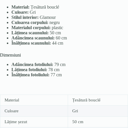
Material:
Țesătură bouclé
Culoare:
Gri
Stilul interior:
Glamour
Culoarea corpului:
negru
Materialul corpului:
plastic
Lățimea scaunului:
50 cm
Adâncimea scaunului:
60 cm
Înălțimea scaunului:
44 cm
Dimensiuni
Adâncimea fotoliului:
79 cm
Lățimea fotoliului:
78 cm
Înălțimea fotoliului:
77 cm
Material
Țesătură bouclé
Culoare
Gri
Lățime șezut
50 cm