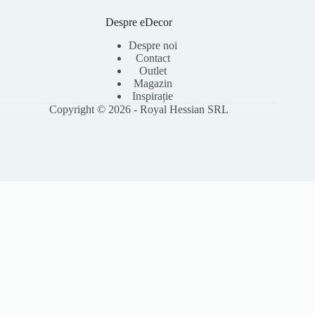
Despre eDecor
Despre noi
Contact
Outlet
Magazin
Inspirație
Copyright © 2026 - Royal Hessian SRL
Folosim cookie-uri pentru a îmbunătăți experiența ta pe site, a analiza
traficul și a personaliza conținutul. Poți accepta toate cookie-urile sau le
poți refuza pe cele opționale. Citește
Politica Cookies
pentru detalii.
Accept toate
Refuz