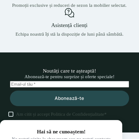
Promoții exclusive și reduceri de sezon la mobilier selectat.
Asistență clienți
Echipa noastră îți stă la dispoziție de luni până sâmbătă.
Noutăți care te așteaptă!
Abonează-te pentru surprize și oferte speciale!
Abonează-te
Am citit și accept
Politica de Confidențialitate
*
Hai să ne cunoaștem!
Ne puteți vizita la showroom sau ne puteți contacta