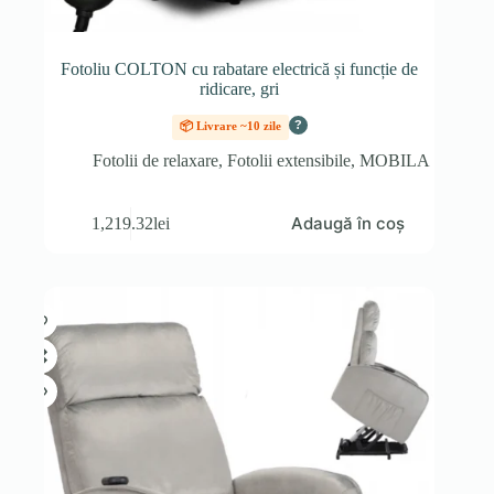
Fotoliu COLTON cu rabatare electrică și funcție de
ridicare, gri
?
📦 Livrare ~10 zile
Fotolii de relaxare
,
Fotolii extensibile
,
MOBILA
Adaugă în coș
1,219.32
lei