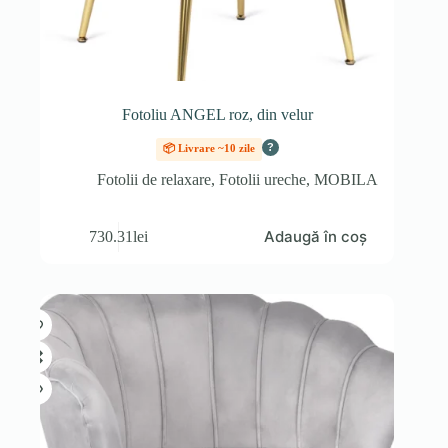
Fotoliu ANGEL roz, din velur
?
📦 Livrare ~10 zile
Fotolii de relaxare
,
Fotolii ureche
,
MOBILA
Adaugă în coș
730.31
lei