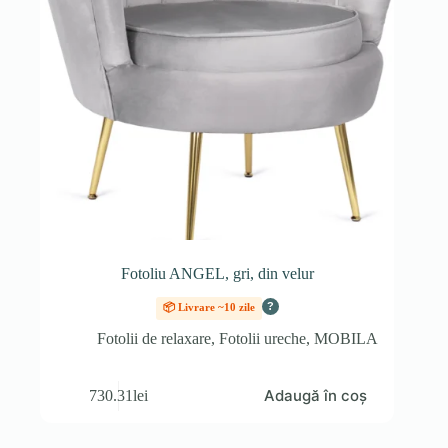
Fotoliu ANGEL, gri, din velur
?
📦 Livrare ~10 zile
Fotolii de relaxare
,
Fotolii ureche
,
MOBILA
Adaugă în coș
730.31
lei