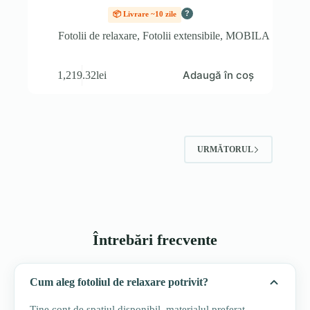
?
📦 Livrare ~10 zile
Fotolii de relaxare
,
Fotolii extensibile
,
MOBILA
Adaugă în coș
1,219.32
lei
URMĂTORUL
Întrebări frecvente
Cum aleg fotoliul de relaxare potrivit?
Ține cont de spațiul disponibil, materialul preferat