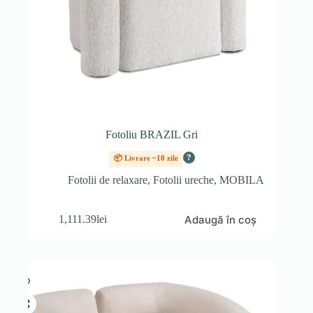
Fotoliu BRAZIL Gri
?
📦 Livrare ~10 zile
Fotolii de relaxare
,
Fotolii ureche
,
MOBILA
Adaugă în coș
1,111.39
lei