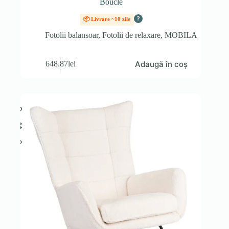
Boucle
?
📦 Livrare ~10 zile
Fotolii balansoar
,
Fotolii de relaxare
,
MOBILA
Adaugă în coș
648.87
lei