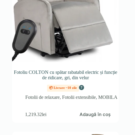
Fotoliu COLTON cu spătar rabatabil electric și funcție
de ridicare, gri, din velur
?
📦 Livrare ~10 zile
Fotolii de relaxare
,
Fotolii extensibile
,
MOBILA
Adaugă în coș
1,219.32
lei