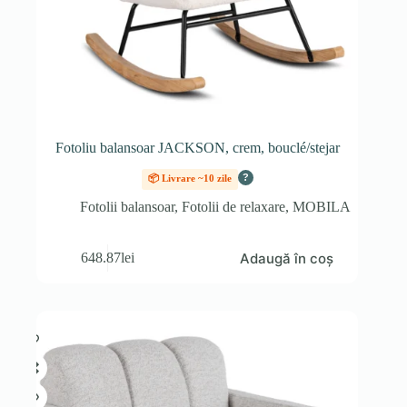
Fotoliu balansoar JACKSON, crem, bouclé/stejar
?
📦 Livrare ~10 zile
Fotolii balansoar
,
Fotolii de relaxare
,
MOBILA
Adaugă în coș
648.87
lei