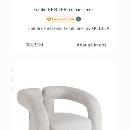
Fotoliu BENDER, culoare crem
?
📦 Livrare ~10 zile
Fotolii de relaxare
,
Fotolii ureche
,
MOBILA
Adaugă în coș
984.33
lei