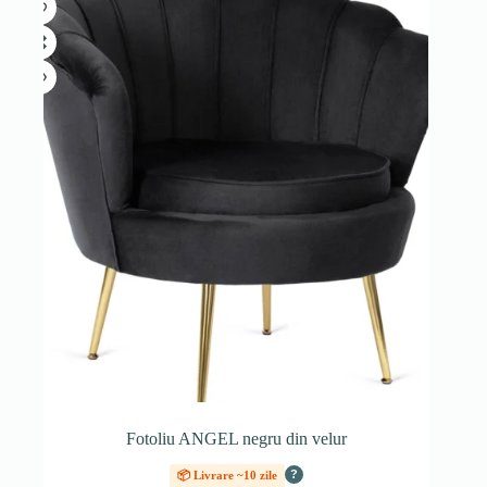
Fotoliu ANGEL negru din velur
?
📦 Livrare ~10 zile