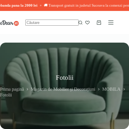
ana la 2000 lei
🚚 Transport gratuit in judetul Suceava la comenzi peste 3.000 
◆
Sari
la
conținut
Coș
Niciun
de
rezultat
cumpărături
Fotolii
Prima pagină
Magazin de Mobilier și Decorațiuni
MOBILA
Fotolii