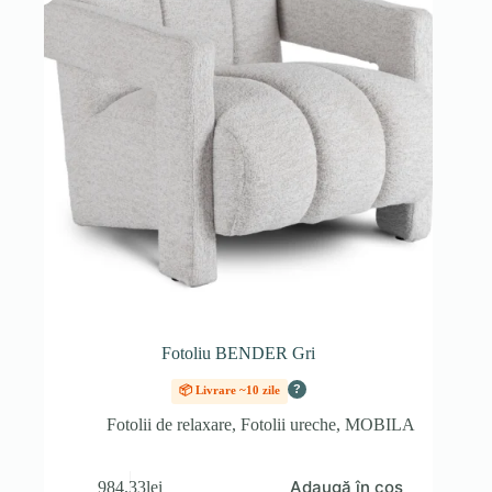
Fotoliu BENDER Gri
?
📦 Livrare ~10 zile
Fotolii de relaxare
,
Fotolii ureche
,
MOBILA
Adaugă în coș
984.33
lei