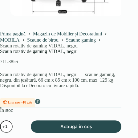
Prima pagină
Magazin de Mobilier și Decorațiuni
MOBILA
Scaune de birou
Scaune gaming
Scaun rotativ de gaming VIDAL, negru
Scaun rotativ de gaming VIDAL, negru
711.38
lei
Scaun rotativ de gaming VIDAL, negru — scaune gaming,
negru, din țesătură, 66 cm x 85 cm x 100 cm, max. 125 kg.
Disponibil la eDecor.ro cu livrare rapidă.
?
📦 Livrare ~10 zile
În stoc
Cantitate
Adaugă în coș
Scaun
rotativ