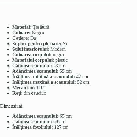
Material:
Țesătură
Culoare:
Negru
Cotiere:
Da
Suport pentru picioare:
Nu
Stilul interiorului:
Modern
Culoarea corpului:
negru
Materialul corpului:
plastic
Lățimea scaunului:
53 cm
Adâncimea scaunului:
55 cm
Înălțimea minimă a scaunului:
42 cm
Înălțimea maximă a scaunului:
52 cm
Mecanism:
TILT
Roți:
din cauciuc
Dimensiuni
Adâncimea scaunului:
65 cm
Lățimea scaunului:
69 cm
Înălțimea fotoliului:
127 cm