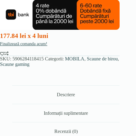
de
gaming
VIDAL,
negru
177.84 lei x 4 luni
Finalizează comanda acum!
SKU:
5906284118415
Categorii:
MOBILA
,
Scaune de birou
,
Scaune gaming
Descriere
Informații suplimentare
Recenzii (0)