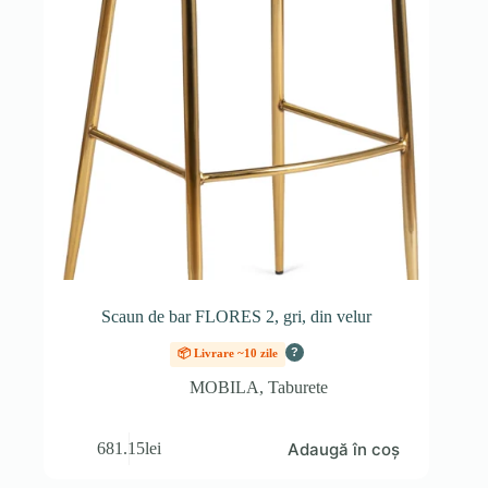
Scaun de bar FLORES 2, gri, din velur
?
📦 Livrare ~10 zile
MOBILA
,
Taburete
Adaugă în coș
681.15
lei