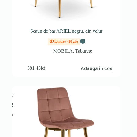
Scaun de bar ARIEL negru, din velur
?
📦 Livrare ~10 zile
MOBILA
,
Taburete
Adaugă în coș
381.43
lei