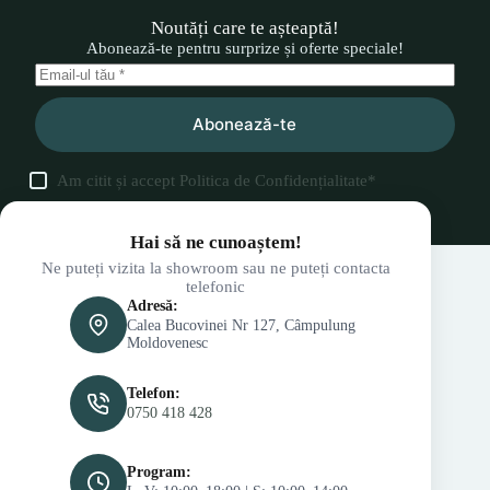
Noutăți care te așteaptă!
Abonează-te pentru surprize și oferte speciale!
Abonează-te
Am citit și accept
Politica de Confidențialitate
*
Hai să ne cunoaștem!
Ne puteți vizita la showroom sau ne puteți contacta
telefonic
Adresă:
Calea Bucovinei Nr 127, Câmpulung
Moldovenesc
Telefon:
0750 418 428
Program: