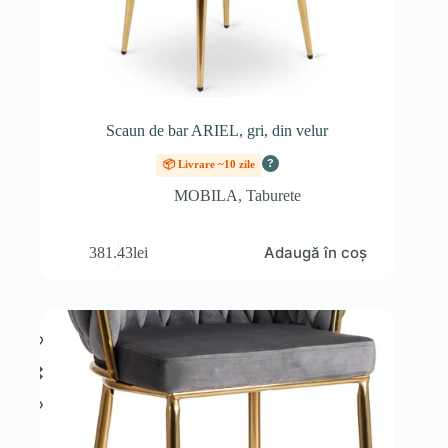
Scaun de bar ARIEL, gri, din velur
?
📦 Livrare ~10 zile
MOBILA
,
Taburete
Adaugă în coș
381.43
lei