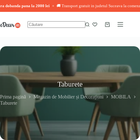
obanda pana la 2000 lei
🚚 Transport gratuit in judetul Suceava la comenzi pest
◆
Sari
la
conținut
Coș
Niciun
de
rezultat
cumpărături
Taburete
Prima pagină
Magazin de Mobilier și Decorațiuni
MOBILA
Taburete