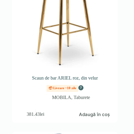
Scaun de bar ARIEL roz, din velur
?
📦 Livrare ~10 zile
MOBILA
,
Taburete
Adaugă în coș
381.43
lei