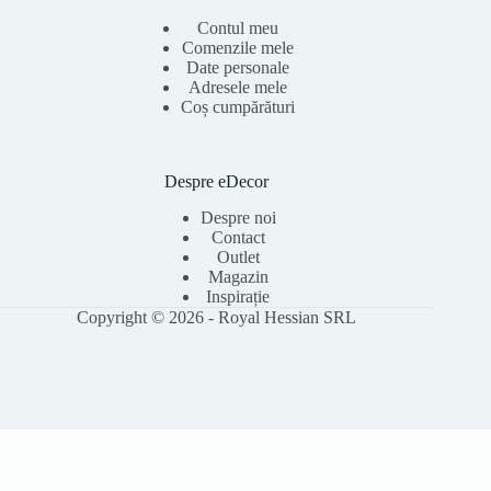
Contul meu
Comenzile mele
Date personale
Adresele mele
Coș cumpărături
Despre eDecor
Despre noi
Contact
Outlet
Magazin
Inspirație
Copyright © 2026 - Royal Hessian SRL
Folosim cookie-uri pentru a îmbunătăți experiența ta pe site, a analiza