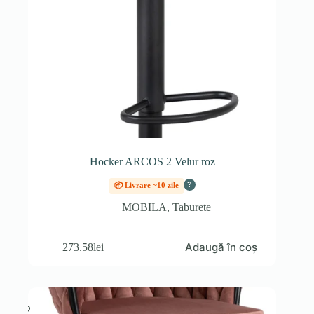
Hocker ARCOS 2 Velur roz
?
📦 Livrare ~10 zile
MOBILA
,
Taburete
Adaugă în coș
273.58
lei