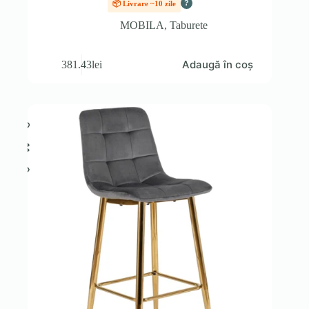
?
📦 Livrare ~10 zile
MOBILA
,
Taburete
Adaugă în coș
381.43
lei