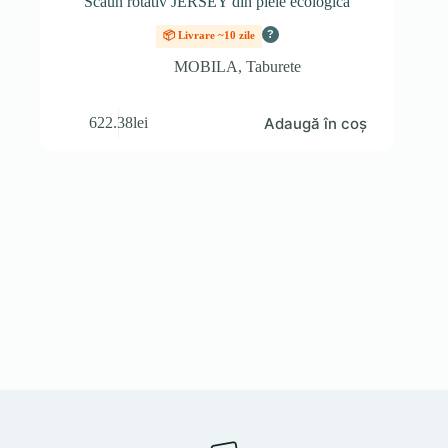
Scaun rotativ JERSEY din piele ecologică
?
📦 Livrare ~10 zile
MOBILA
,
Taburete
Adaugă în coș
622.38
lei