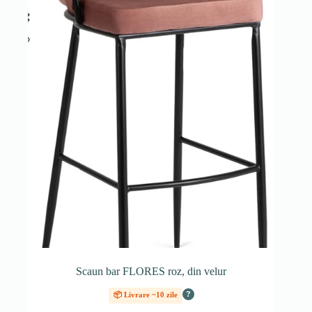
Scaun bar FLORES roz, din velur
?
📦 Livrare ~10 zile