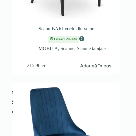
Scaun BARI verde din velur
?
⏱ Livrare 24–48h
MOBILA
,
Scaune
,
Scaune tapițate
Adaugă în coș
215.96
lei