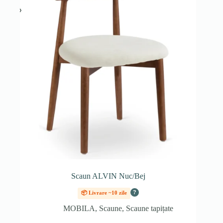
Scaun ALVIN Nuc/Bej
?
📦 Livrare ~10 zile
MOBILA
,
Scaune
,
Scaune tapițate