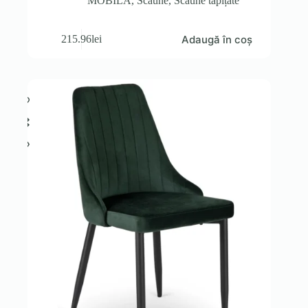
MOBILA
,
Scaune
,
Scaune tapițate
Adaugă în coș
215.96
lei