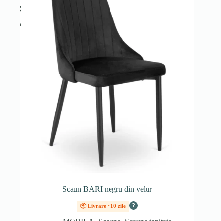
Scaun BARI negru din velur
?
📦 Livrare ~10 zile