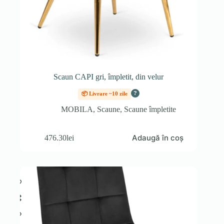
Scaun CAPI gri, împletit, din velur
?
📦 Livrare ~10 zile
MOBILA
,
Scaune
,
Scaune împletite
Adaugă în coș
476.30
lei