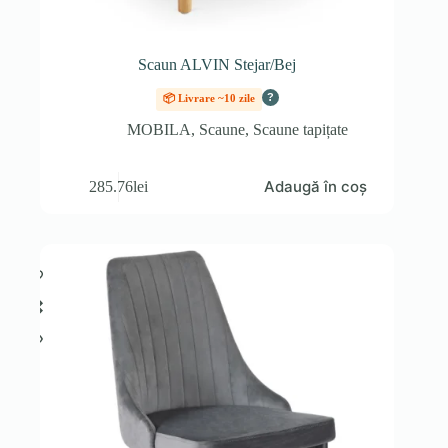
Scaun ALVIN Stejar/Bej
?
📦 Livrare ~10 zile
MOBILA
,
Scaune
,
Scaune tapițate
Adaugă în coș
285.76
lei