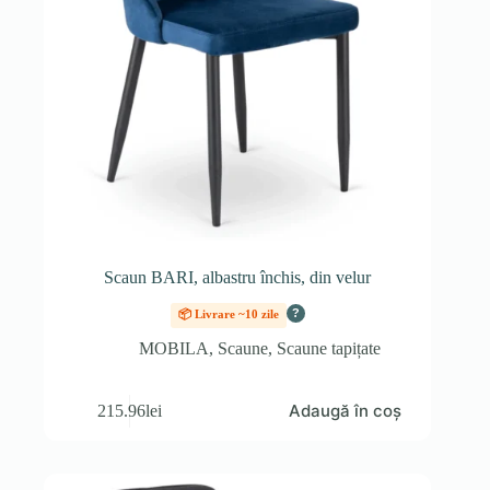
Scaun BARI, albastru închis, din velur
?
📦 Livrare ~10 zile
MOBILA
,
Scaune
,
Scaune tapițate
Adaugă în coș
215.96
lei