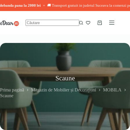
 pana la 2000 lei
🚚 Transport gratuit in judetul Suceava la comenzi peste 3.00
◆
Sari
la
conținut
Coș
Niciun
de
rezultat
cumpărături
Scaune
Prima pagină
Magazin de Mobilier și Decorațiuni
MOBILA
Scaune