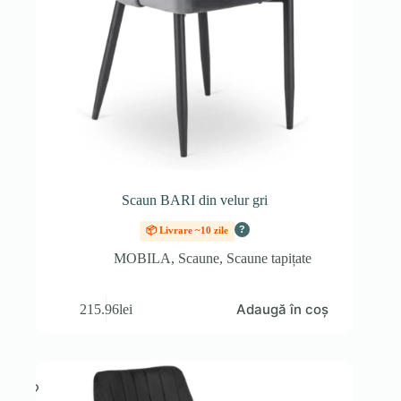
Scaun BARI din velur gri
?
📦 Livrare ~10 zile
MOBILA
,
Scaune
,
Scaune tapițate
Adaugă în coș
215.96
lei