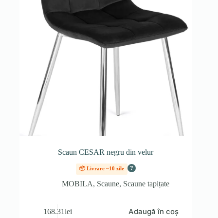
Scaun CESAR negru din velur
?
📦 Livrare ~10 zile
MOBILA
,
Scaune
,
Scaune tapițate
Adaugă în coș
168.31
lei