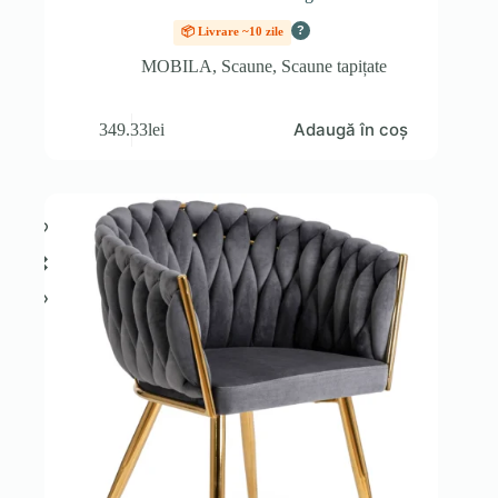
?
📦 Livrare ~10 zile
MOBILA
,
Scaune
,
Scaune tapițate
Adaugă în coș
349.33
lei