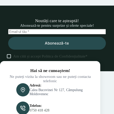
Noutăți care te așteaptă!
Abonează-te pentru surprize și oferte speciale!
Abonează-te
Am citit și accept
Politica de Confidențialitate
*
Hai să ne cunoaștem!
Ne puteți vizita la showroom sau ne puteți contacta
telefonic
Adresă:
Calea Bucovinei Nr 127, Câmpulung
Moldovenesc
Telefon:
0750 418 428