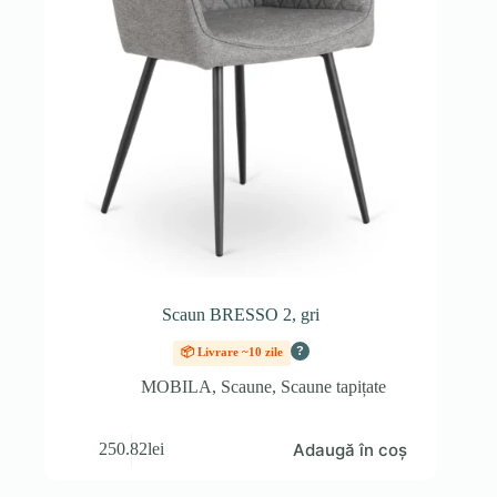
Scaun BRESSO 2, gri
?
📦 Livrare ~10 zile
MOBILA
,
Scaune
,
Scaune tapițate
Adaugă în coș
250.82
lei