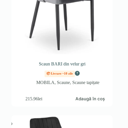
Scaun BARI din velur gri
?
📦 Livrare ~10 zile
MOBILA
,
Scaune
,
Scaune tapițate
Adaugă în coș
215.96
lei