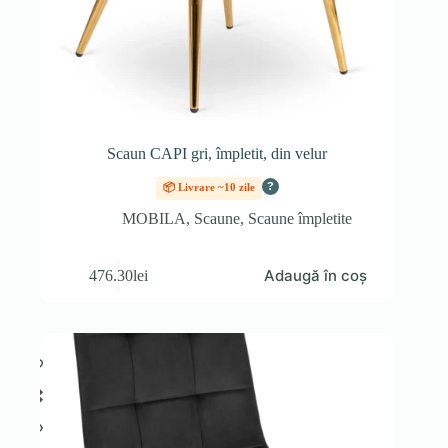
Scaun CAPI gri, împletit, din velur
?
📦 Livrare ~10 zile
MOBILA
,
Scaune
,
Scaune împletite
Adaugă în coș
476.30
lei