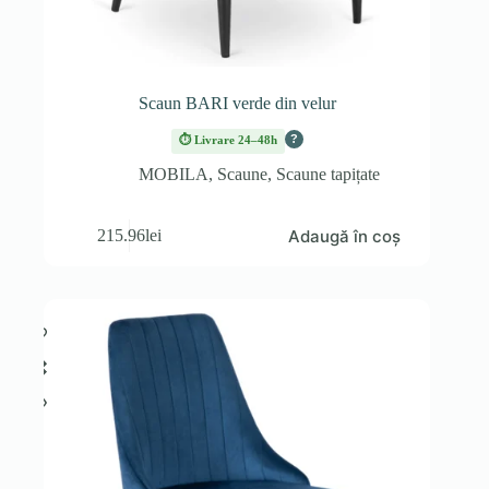
Scaun BARI verde din velur
?
⏱ Livrare 24–48h
MOBILA
,
Scaune
,
Scaune tapițate
Adaugă în coș
215.96
lei