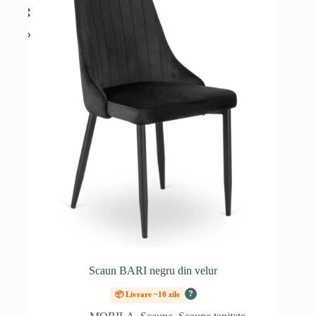
Scaun BARI negru din velur
?
📦 Livrare ~10 zile