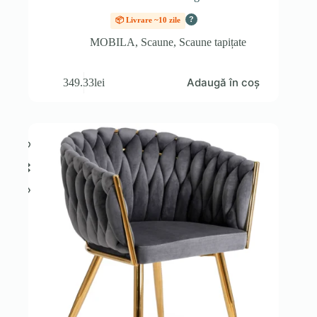
?
📦 Livrare ~10 zile
MOBILA
,
Scaune
,
Scaune tapițate
Adaugă în coș
349.33
lei