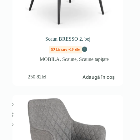
Scaun BRESSO 2, bej
?
📦 Livrare ~10 zile
MOBILA
,
Scaune
,
Scaune tapițate
Adaugă în coș
250.82
lei