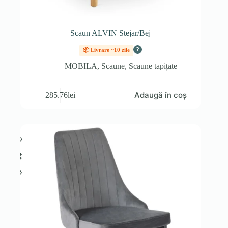
Scaun ALVIN Stejar/Bej
?
📦 Livrare ~10 zile
MOBILA
,
Scaune
,
Scaune tapițate
Adaugă în coș
285.76
lei