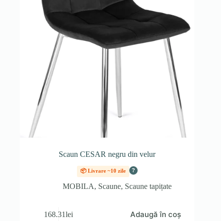
Scaun CESAR negru din velur
?
📦 Livrare ~10 zile
MOBILA
,
Scaune
,
Scaune tapițate
Adaugă în coș
168.31
lei