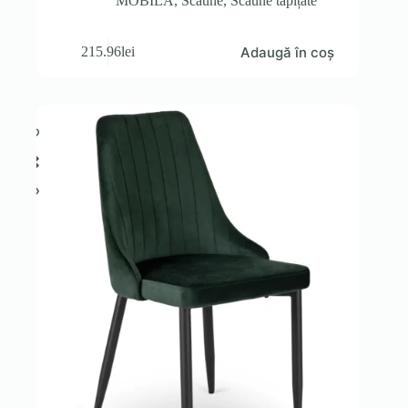
MOBILA
,
Scaune
,
Scaune tapițate
Adaugă în coș
215.96
lei