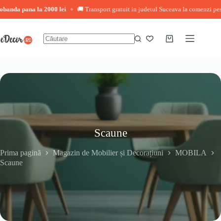
pana la 2000 lei
🚚 Transport gratuit in judetul Suceava la comenzi peste 3.000
◆
Sari
la
conținut
Coș
Niciun
de
rezultat
cumpărături
Scaune
Prima pagină
Magazin de Mobilier și Decorațiuni
MOBILA
Scaune