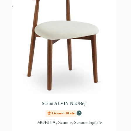
Scaun ALVIN Nuc/Bej
?
📦 Livrare ~10 zile
MOBILA
,
Scaune
,
Scaune tapițate