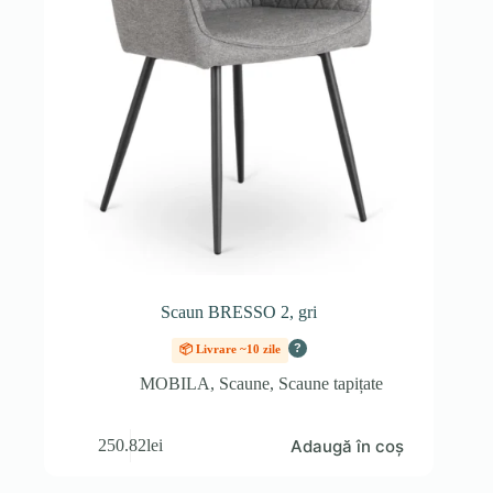
Scaun BRESSO 2, gri
?
📦 Livrare ~10 zile
MOBILA
,
Scaune
,
Scaune tapițate
Adaugă în coș
250.82
lei