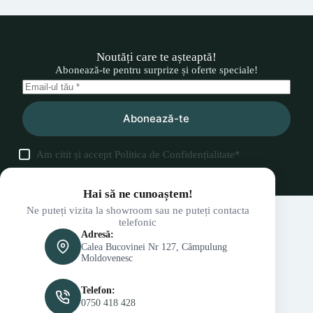
Noutăți care te așteaptă!
Abonează-te pentru surprize și oferte speciale!
Abonează-te
Am citit și accept
Politica de Confidențialitate
*
Hai să ne cunoaștem!
Ne puteți vizita la showroom sau ne puteți contacta
telefonic
Adresă:
Calea Bucovinei Nr 127, Câmpulung
Moldovenesc
Telefon:
0750 418 428