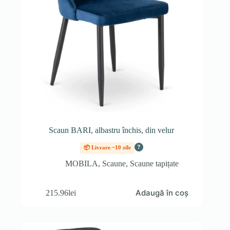
Scaun BARI, albastru închis, din velur
?
📦 Livrare ~10 zile
MOBILA
,
Scaune
,
Scaune tapițate
Adaugă în coș
215.96
lei