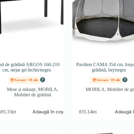
să de grădină ARGOS 160-210
Pavilion CAMA 354 cm, foișo
cm, stejar gri închis/negru
grădină, bej/negru
?
?
📦 Livrare ~10 zile
📦 Livrare ~10 zile
Mese și măsuțe
,
MOBILA
,
MOBILA
,
Mobilier de g
Mobilier de grădină
Adaugă în coș
Adaugă î
595.33
lei
835.14
lei