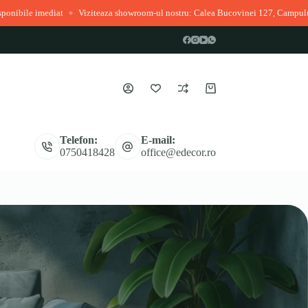
mediat
Viziteaza showroom-ul nostru: Calea Bucovinei 127, Campulung Mold
◆
Coș
de
cumpărături
Telefon:
E-mail:
0750418428
office@edecor.ro