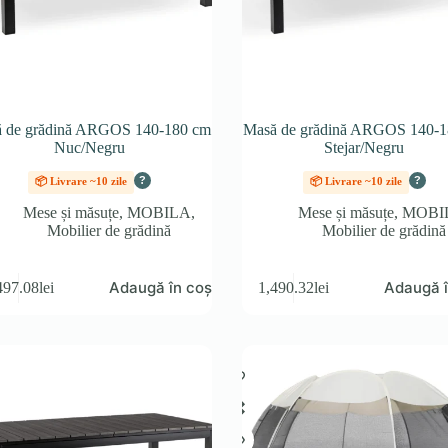
 de grădină ARGOS 140-180 cm
Masă de grădină ARGOS 140-1
Nuc/Negru
Stejar/Negru
?
?
📦 Livrare ~10 zile
📦 Livrare ~10 zile
Mese și măsuțe
,
MOBILA
,
Mese și măsuțe
,
MOBI
Mobilier de grădină
Mobilier de grădină
Adaugă în coș
Adaugă î
497.08
lei
1,490.32
lei