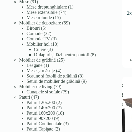
91
produse
produse
Mese
91
de
1
Mese dreptunghiulare
1
produse
74
produs
Mese extensibile
74
2x
15
de
Mese rotunde
15
produse
produse
59
Mobilier de depozitare
59
5
de
Birouri
5
produse
32
produse
Comode
32
de
3
Comode TV
3
produse
produse
18
Mobilier hol
18
3
produse
Cuiere
3
produse
8
Dulapuri și lăzi pentru pantofi
8
5
25
produse
Mobilier de grădină
25
1
de
Leagăne
1
produs
4
produse
Mese și măsuțe
4
produse
8
Scaune și fotolii de grădină
8
produse
9
Seturi de mobilier de grădină
9
79
produse
Mobilier de living
79
de
79
Canapele și sofale
79
47
produse
de
Paturi
47
de
2
produse
Paturi 120x200
2
produse
produse
7
Paturi 140x200
7
produse
18
Paturi 160x200
18
9
produse
Paturi 90x200
9
produse
3
Paturi Continentale
3
2
produse
Paturi Tapițate
2