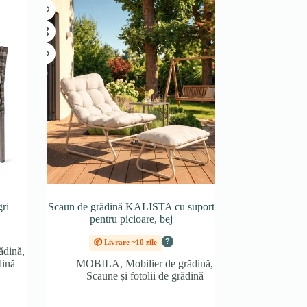
ri
Scaun de grădină KALISTA cu suport
pentru picioare, bej
?
📦 Livrare ~10 zile
ădină
,
dină
MOBILA
,
Mobilier de grădină
,
Scaune și fotolii de grădină