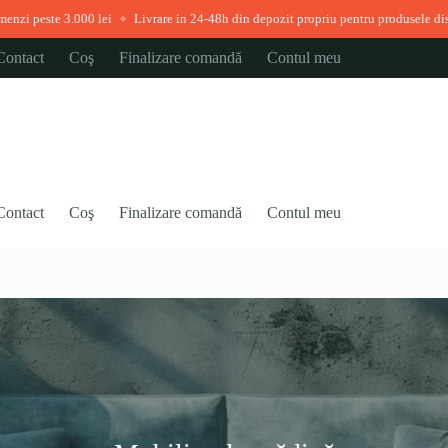
 3.000 lei
Livrare in 24-48h din depozit propriu pentru produsele disponibile i
◆
Contact
Coş
Finalizare comandă
Contul meu
Contact
Coş
Finalizare comandă
Contul meu