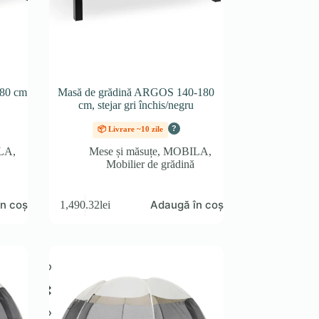
80 cm
Masă de grădină ARGOS 140-180
cm, stejar gri închis/negru
?
📦 Livrare ~10 zile
LA
,
Mese și măsuțe
,
MOBILA
,
Mobilier de grădină
n coș
Adaugă în coș
1,490.32
lei