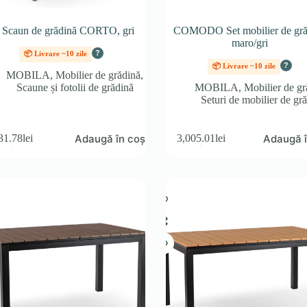
 Scaun de grădină CORTO, gri
COMODO Set mobilier de gră
maro/gri
?
📦 Livrare ~10 zile
?
📦 Livrare ~10 zile
MOBILA
,
Mobilier de grădină
,
Scaune și fotolii de grădină
MOBILA
,
Mobilier de gr
Seturi de mobilier de gr
Adaugă în coș
Adaugă î
31.78
lei
3,005.01
lei