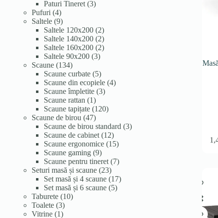
3
produse
Paturi Tineret
3
4
produse
Pufuri
4
produse
9
Saltele
9
produse
2
Saltele 120x200
2
produse
2
Saltele 140x200
2
produse
2
Saltele 160x200
2
3
produse
Saltele 90x200
3
Masă
134
produse
Scaune
134
de
5
Scaune curbate
5
produse
produse
4
Scaune din ecopiele
4
3
produse
Scaune împletite
3
1
produse
Scaune rattan
1
produs
120
Scaune tapițate
120
47
de
Scaune de birou
47
de
produse
3
Scaune de birou standard
3
produse
12
produse
Scaune de cabinet
12
1,
produse
15
Scaune ergonomice
15
9
produse
Scaune gaming
9
produse
7
Scaune pentru tineret
7
23
produse
Seturi masă și scaune
23
de
17
Set masă și 4 scaune
17
produse
5
produse
Set masă și 6 scaune
5
10
produse
Taburete
10
3
produse
Toalete
3
1
produse
Vitrine
1