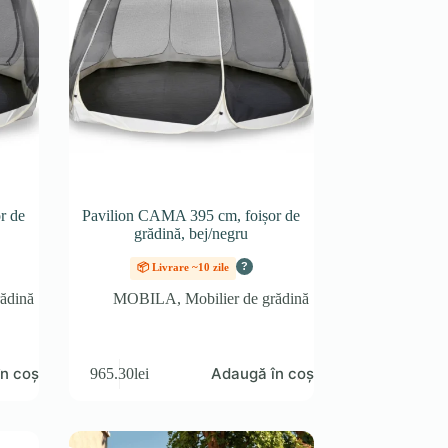
r de
Pavilion CAMA 395 cm, foișor de
grădină, bej/negru
?
📦 Livrare ~10 zile
rădină
MOBILA
,
Mobilier de grădină
n coș
Adaugă în coș
965.30
lei