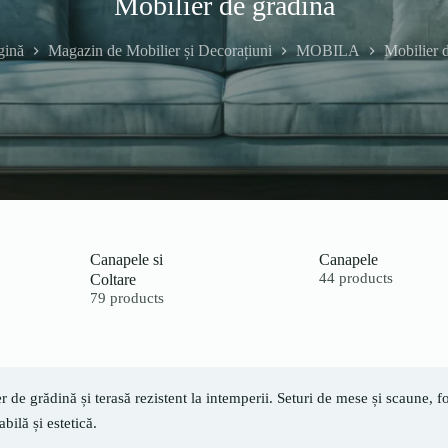
Mobilier de grădină
gină
Magazin de Mobilier și Decorațiuni
MOBILA
Mobilier 
Canapele si
Canapele
Coltare
44 products
79 products
r de grădină și terasă rezistent la intemperii. Seturi de mese și scaune, f
bilă și estetică.