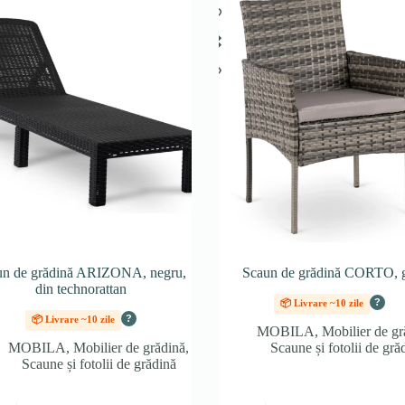
un de grădină ARIZONA, negru,
Scaun de grădină CORTO, g
din technorattan
?
📦 Livrare ~10 zile
?
📦 Livrare ~10 zile
MOBILA
,
Mobilier de gr
MOBILA
,
Mobilier de grădină
,
Scaune și fotolii de gră
Scaune și fotolii de grădină