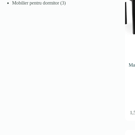
produs
3
Mobilier pentru dormitor
3
produse
Ma
1,