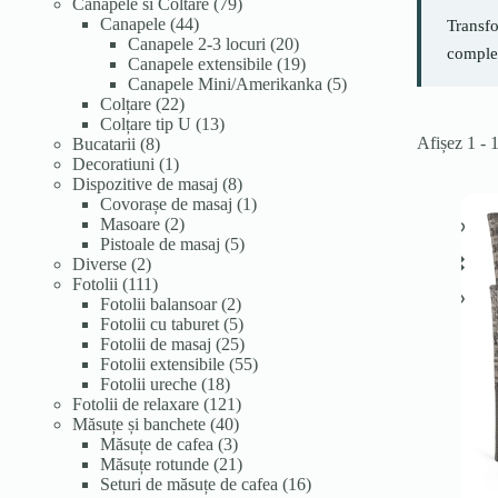
de
79
Canapele si Coltare
79
produse
44
de
Canapele
44
Transfo
de
produse
20
Canapele 2-3 locuri
20
complet
produse
de
19
Canapele extensibile
19
produse
produse
5
Canapele Mini/Amerikanka
5
22
produse
Colțare
22
de
13
Colțare tip U
13
Afișez 1 - 
8
produse
produse
Bucatarii
8
produse
1
Decoratiuni
1
produs
8
Dispozitive de masaj
8
produse
1
Covorașe de masaj
1
2
produs
Masoare
2
produse
5
Pistoale de masaj
5
2
produse
Diverse
2
produse
111
Fotolii
111
produse
2
Fotolii balansoar
2
produse
5
Fotolii cu taburet
5
produse
25
Fotolii de masaj
25
de
55
Fotolii extensibile
55
18
produse
de
Fotolii ureche
18
produse
121
produse
Fotolii de relaxare
121
40
de
Măsuțe și banchete
40
3
de
produse
Măsuțe de cafea
3
produse
produse
21
Măsuțe rotunde
21
de
16
Seturi de măsuțe de cafea
16