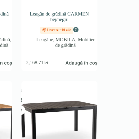
dină
Leagăn de grădină CARMEN
bej/negru
?
📦 Livrare ~10 zile
ădină
,
Leagăne
,
MOBILA
,
Mobilier
ădină
de grădină
n coș
Adaugă în coș
2,168.71
lei