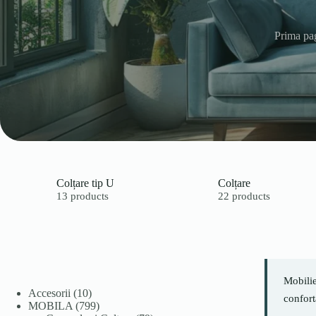
Prima pa
Colțare tip U
Colțare
13 products
22 products
Mobilie
10
Accesorii
10
conforta
produse
799
MOBILA
799