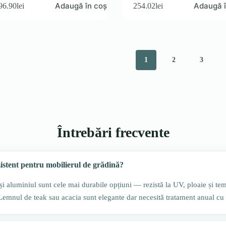
Adaugă în coș
Adaugă î
96.90
lei
254.02
lei
1
2
3
Întrebări frecvente
zistent pentru mobilierul de grădină?
) și aluminiul sunt cele mai durabile opțiuni — rezistă la UV, ploaie și te
 Lemnul de teak sau acacia sunt elegante dar necesită tratament anual cu 