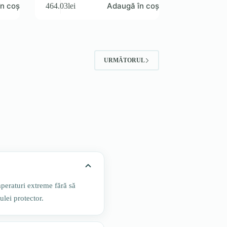
n coș
Adaugă în coș
464.03
lei
URMĂTORUL
mperaturi extreme fără să
ulei protector.