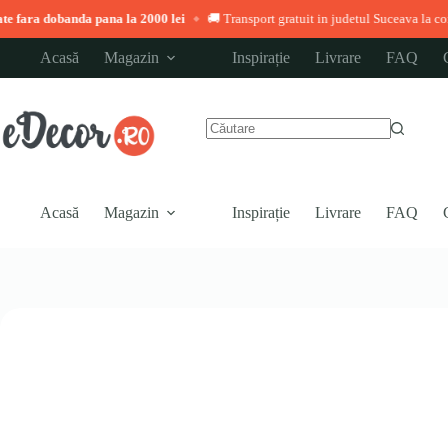
anda pana la 2000 lei
🚚 Transport gratuit in judetul Suceava la comenzi peste 3
◆
Sari
Acasă
Magazin
Inspirație
Livrare
FAQ
la
conținut
Niciun
rezultat
Acasă
Magazin
Inspirație
Livrare
FAQ