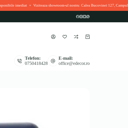
ediat
Viziteaza showroom-ul nostru: Calea Bucovinei 127, Campulung Moldov
◆
Coș
de
cumpărături
Telefon:
E-mail:
0750418428
office@edecor.ro