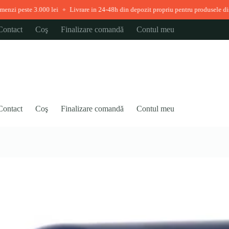
.000 lei
Livrare in 24-48h din depozit propriu pentru produsele disponibile im
◆
Contact
Coş
Finalizare comandă
Contul meu
Contact
Coş
Finalizare comandă
Contul meu