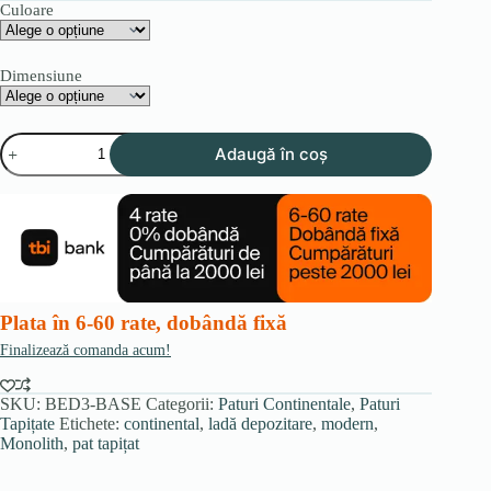
Culoare
Dimensiune
Cantitate
Adaugă în coș
Pat
tapițat
CORTO
continental
cu
ladă
—
Colecție
Premium
Plata în 6-60 rate, dobândă fixă
Finalizează comanda acum!
SKU:
BED3-BASE
Categorii:
Paturi Continentale
,
Paturi
Tapițate
Etichete:
continental
,
ladă depozitare
,
modern
,
Monolith
,
pat tapițat