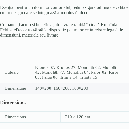
Esențial pentru un dormitor confortabil, patul asigură odihna de calitate
cu un design care se integrează armonios în decor.
Comandați acum și beneficiați de livrare rapidă în toată România.
Echipa eDecor.ro vă stă la dispoziție pentru orice întrebare legată de
dimensiuni, materiale sau livrare.
Kronos 07, Kronos 27, Monolith 02, Monolith
Culoare
42, Monolith 77, Monolith 84, Paros 02, Paros
05, Paros 06, Trinity 14, Trinity 15
Dimensiune
140×200, 160×200, 180×200
Dimensions
Dimensions
210 × 120 cm