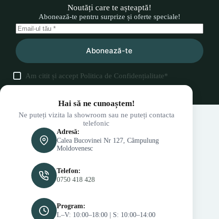
Noutăți care te așteaptă!
Abonează-te pentru surprize și oferte speciale!
Abonează-te
Am citit și accept
Politica de Confidențialitate
*
Hai să ne cunoaștem!
Ne puteți vizita la showroom sau ne puteți contacta
telefonic
Adresă:
Calea Bucovinei Nr 127, Câmpulung
Moldovenesc
Telefon:
0750 418 428
Program:
L–V: 10:00–18:00 | S: 10:00–14:00