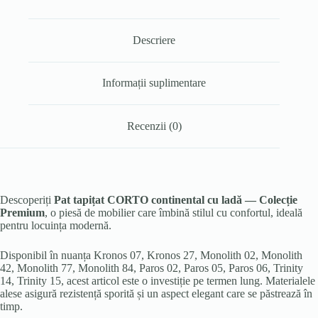
Descriere
Informații suplimentare
Recenzii (0)
Descoperiți
Pat tapițat CORTO continental cu ladă — Colecție
Premium
, o piesă de mobilier care îmbină stilul cu confortul, ideală
pentru locuința modernă.
Disponibil în nuanța Kronos 07, Kronos 27, Monolith 02, Monolith
42, Monolith 77, Monolith 84, Paros 02, Paros 05, Paros 06, Trinity
14, Trinity 15, acest articol este o investiție pe termen lung. Materialele
alese asigură rezistență sporită și un aspect elegant care se păstrează în
timp.