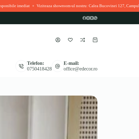
Viziteaza showroom-ul nostru: Calea Bucovinei 127, Campulung Moldovenesc
Coș
de
cumpărături
Telefon:
E-mail:
0750418428
office@edecor.ro