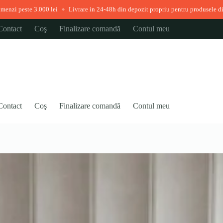
i
Livrare in 24-48h din depozit propriu pentru produsele disponibile imediat
◆
◆
Contact
Coş
Finalizare comandă
Contul meu
Contact
Coş
Finalizare comandă
Contul meu