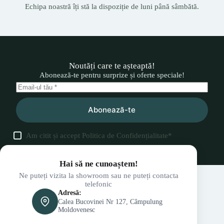
Echipa noastră îți stă la dispoziție de luni până sâmbătă.
Noutăți care te așteaptă!
Abonează-te pentru surprize și oferte speciale!
Abonează-te
Am citit și accept
Politica de Confidențialitate
*
Hai să ne cunoaștem!
Ne puteți vizita la showroom sau ne puteți contacta
telefonic
Adresă:
Calea Bucovinei Nr 127, Câmpulung
Moldovenesc