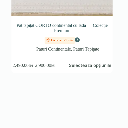
Pat tapițat CORTO continental cu ladă — Colecție
Premium
?
📦 Livrare ~20 zile
Paturi Continentale
,
Paturi Tapițate
Acest
Selectează opțiunile
2,490.00
lei
–
2,900.00
lei
produs
Interval
are
de
mai
prețuri:
multe
2,490.00lei
variații.
până
Opțiunile
la
pot
2,900.00lei
fi
alese
în
pagina
produsului.