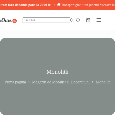
rate fara dobanda pana la 2000 lei
🚚 Transport gratuit in judetul Suceava la c
◆
Sari
la
conținut
Coș
Niciun
de
rezultat
cumpărături
Monolith
Prima pagină
Magazin de Mobilier și Decorațiuni
Monolith