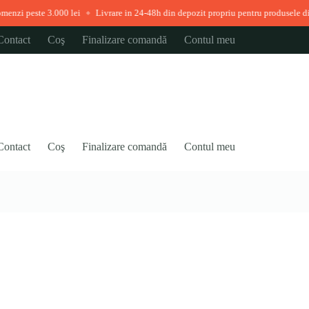
000 lei
Livrare in 24-48h din depozit propriu pentru produsele disponibile ime
◆
Contact
Coş
Finalizare comandă
Contul meu
Contact
Coş
Finalizare comandă
Contul meu