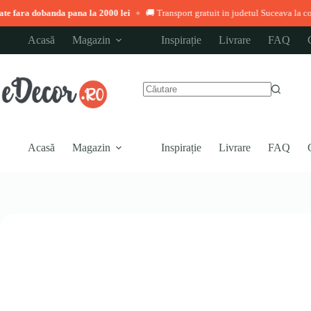
nda pana la 2000 lei
🚚 Transport gratuit in judetul Suceava la comenzi peste 3.
◆
Sari
Acasă
Magazin
Inspirație
Livrare
FAQ
la
conținut
Niciun
rezultat
Acasă
Magazin
Inspirație
Livrare
FAQ