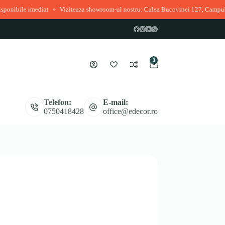
diat
Viziteaza showroom-ul nostru: Calea Bucovinei 127, Campulung Moldove
◆
3
Coș
de
cumpărături
Telefon:
E-mail:
0750418428
office@edecor.ro