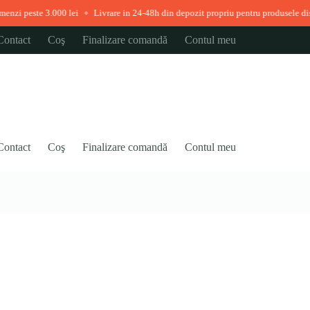
000 lei
Livrare in 24-48h din depozit propriu pentru produsele disponibile ime
◆
Contact
Coş
Finalizare comandă
Contul meu
Contact
Coş
Finalizare comandă
Contul meu