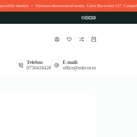
diat
Viziteaza showroom-ul nostru: Calea Bucovinei 127, Campulung Moldove
◆
Coș
de
cumpărături
Telefon:
E-mail:
0750418428
office@edecor.ro