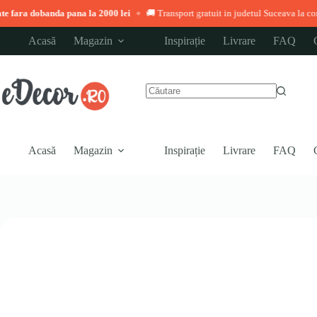
nda pana la 2000 lei
🚚 Transport gratuit in judetul Suceava la comenzi peste 3.
◆
Sari
Acasă
Magazin
Inspirație
Livrare
FAQ
la
conținut
Niciun
rezultat
Acasă
Magazin
Inspirație
Livrare
FAQ