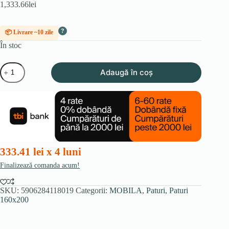
1,333.66
lei
?
📦 Livrare ~10 zile
În stoc
Cantitate
Adaugă în coș
Pat
160x200
TINGA,
din
velur,
bej
333.41 lei x 4 luni
Finalizează comanda acum!
SKU:
5906284118019
Categorii:
MOBILA
,
Paturi
,
Paturi
160x200