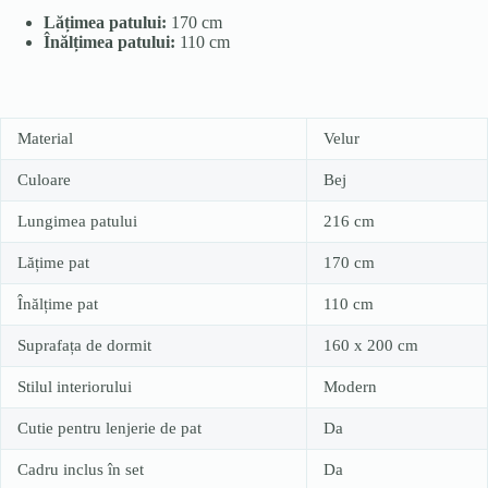
Lățimea patului:
170 cm
Înălțimea patului:
110 cm
Material
Velur
Culoare
Bej
Lungimea patului
216 cm
Lățime pat
170 cm
Înălțime pat
110 cm
Suprafața de dormit
160 x 200 cm
Stilul interiorului
Modern
Cutie pentru lenjerie de pat
Da
Cadru inclus în set
Da