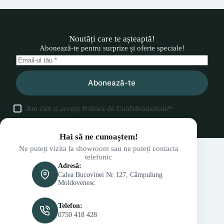
Noutăți care te așteaptă!
Abonează-te pentru surprize și oferte speciale!
Abonează-te
Am citit și accept
Politica de Confidențialitate
*
Hai să ne cunoaștem!
Ne puteți vizita la showroom sau ne puteți contacta
telefonic
Adresă:
Calea Bucovinei Nr 127, Câmpulung
Moldovenesc
Telefon:
0750 418 428