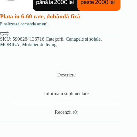
negru/auriu
Plata în 6-60 rate, dobândă fixă
Finalizează comanda acum!
SKU:
5906284136716
Categorii:
Canapele și sofale
,
MOBILA
,
Mobilier de living
Descriere
Informații suplimentare
Recenzii (0)