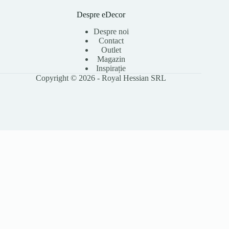
Despre eDecor
Despre noi
Contact
Outlet
Magazin
Inspirație
Copyright © 2026 - Royal Hessian SRL
Folosim cookie-uri pentru a îmbunătăți experiența ta pe site, a analiza
traficul și a personaliza conținutul. Poți accepta toate cookie-urile sau le
poți refuza pe cele opționale. Citește
Politica Cookies
pentru detalii.
Accept toate
Refuz