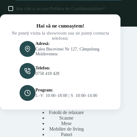
Am citit și accept
Politica de Confidențialitate
*
Hai să ne cunoaștem!
Ne puteți vizita la showroom sau ne puteți contacta
telefonic
Adresă:
Calea Bucovinei Nr 127, Câmpulung
Moldovenesc
Telefon:
0750 418 428
Program:
L–V: 10:00–18:00 | S: 10:00–14:00
Fotolii de relaxare
Scaune
Mese
Mobilier de living
Paturi