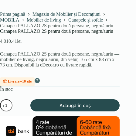
Prima pagină
Magazin de Mobilier și Decorațiuni
MOBILA
Mobilier de living
Canapele și sofale
Canapea PALLAZO 2S pentru două persoane, negru/auriu
Canapea PALLAZO 2S pentru două persoane, negru/auriu
4,010.41
lei
Canapea PALLAZO 2S pentru două persoane, negru/auriu —
mobilier de living, negru-auriu, din velur, 165 cm x 88 cm x
73 cm. Disponibil la eDecor.ro cu livrare rapidă.
?
📦 Livrare ~10 zile
În stoc
Cantitate
Adaugă în coș
Canapea
PALLAZO
2S
pentru
două
persoane,