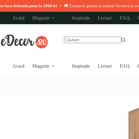
anda pana la 2000 lei
🚚 Transport gratuit in judetul Suceava la comenzi peste 
◆
Sari
Acasă
Magazin
Inspirație
Livrare
FAQ
la
conținut
Niciun
rezultat
Acasă
Magazin
Inspirație
Livrare
FAQ