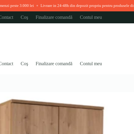
3.000 lei
Livrare in 24-48h din depozit propriu pentru produsele disponibile im
◆
Contact
Coş
Finalizare comandă
Contul meu
Contact
Coş
Finalizare comandă
Contul meu