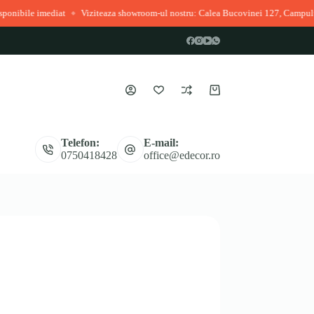
ediat
Viziteaza showroom-ul nostru: Calea Bucovinei 127, Campulung Moldov
◆
Coș
de
cumpărături
Telefon:
E-mail:
0750418428
office@edecor.ro