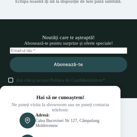
Echipa noastră îți stă la dispoziție de luni până sâmbătă.
Noutăți care te așteaptă!
Abonează-te pentru surprize și oferte speciale!
Abonează-te
Am citit și accept
Politica de Confidențialitate
*
Hai să ne cunoaștem!
Ne puteți vizita la showroom sau ne puteți contacta
telefonic
Adresă:
Calea Bucovinei Nr 127, Câmpulung
Moldovenesc