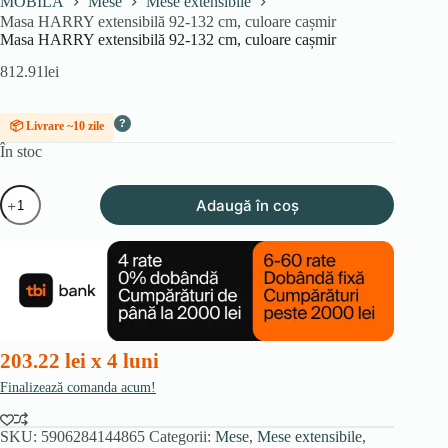
MOBILA
Mese
Mese extensibile
Masa HARRY extensibilă 92-132 cm, culoare cașmir
Masa HARRY extensibilă 92-132 cm, culoare cașmir
812.91
lei
?
📦 Livrare ~10 zile
În stoc
Cantitate
Adaugă în coș
Masa
HARRY
extensibilă
92-
132
cm,
culoare
cașmir
203.22 lei x 4 luni
Finalizează comanda acum!
SKU:
5906284144865
Categorii:
Mese
,
Mese extensibile
,