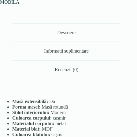
MOBILA
Descriere
Informații suplimentare
Recenzii (0)
Masă extensibilă:
Da
Forma mesei:
Masă rotundă
Stilul interiorului:
Modern
Culoarea corpului:
cașmir
Materialul corpului:
metal
Material blat:
MDF
Culoarea blatului:
cașmir