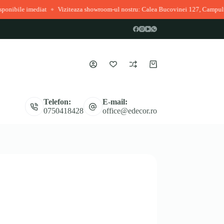
t
Viziteaza showroom-ul nostru: Calea Bucovinei 127, Campulung Moldovene
◆
Coș
de
cumpărături
Telefon:
E-mail:
0750418428
office@edecor.ro