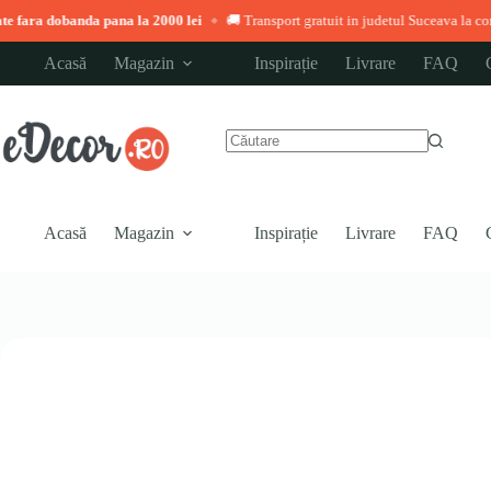
 pana la 2000 lei
🚚 Transport gratuit in judetul Suceava la comenzi peste 3.00
◆
Sari
Acasă
Magazin
Inspirație
Livrare
FAQ
la
conținut
Niciun
rezultat
Acasă
Magazin
Inspirație
Livrare
FAQ