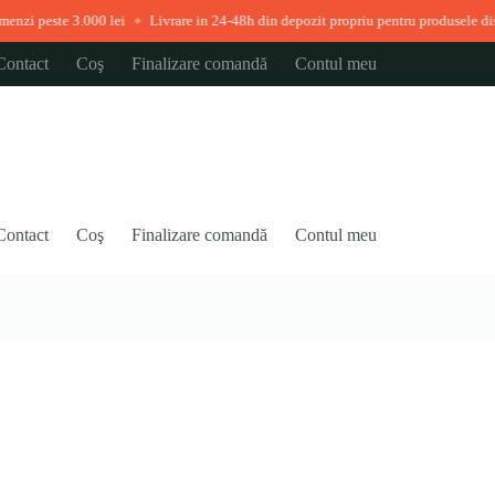
0 lei
Livrare in 24-48h din depozit propriu pentru produsele disponibile imedia
◆
Contact
Coş
Finalizare comandă
Contul meu
Contact
Coş
Finalizare comandă
Contul meu