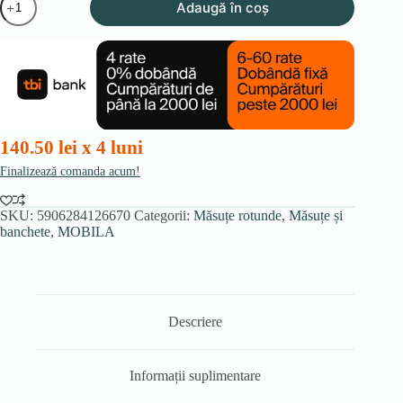
Adaugă în coș
Măsuță
BEST
Stejar/Alb
140.50 lei x 4 luni
Finalizează comanda acum!
SKU:
5906284126670
Categorii:
Măsuțe rotunde
,
Măsuțe și
banchete
,
MOBILA
Descriere
Informații suplimentare