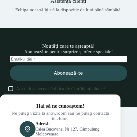
Asistență clienți
Echipa noastră îți stă la dispoziție de luni până sâmbătă.
Noutăți care te așteaptă!
Abonează-te pentru surprize și oferte speciale!
Abonează-te
Am citit și accept
Politica de Confidențialitate
*
Hai să ne cunoaștem!
Ne puteți vizita la showroom sau ne puteți contacta
telefonic
Adresă:
Calea Bucovinei Nr 127, Câmpulung
Moldovenesc