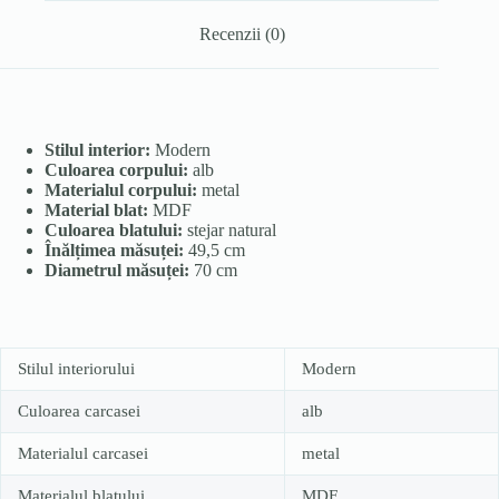
Recenzii (0)
Stilul interior:
Modern
Culoarea corpului:
alb
Materialul corpului:
metal
Material blat:
MDF
Culoarea blatului:
stejar natural
Înălțimea măsuței:
49,5 cm
Diametrul măsuței:
70 cm
Stilul interiorului
Modern
Culoarea carcasei
alb
Materialul carcasei
metal
Materialul blatului
MDF