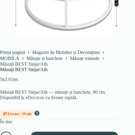
Prima pagină
Magazin de Mobilier și Decorațiuni
MOBILA
Măsuțe și banchete
Măsuțe rotunde
Măsuță BEST Stejar/Alb
Măsuță BEST Stejar/Alb
562.01
lei
Măsuță BEST Stejar/Alb — măsuțe și banchete, 90 cm.
Disponibil la eDecor.ro cu livrare rapidă.
?
📦 Livrare ~10 zile
În stoc
Cantitate