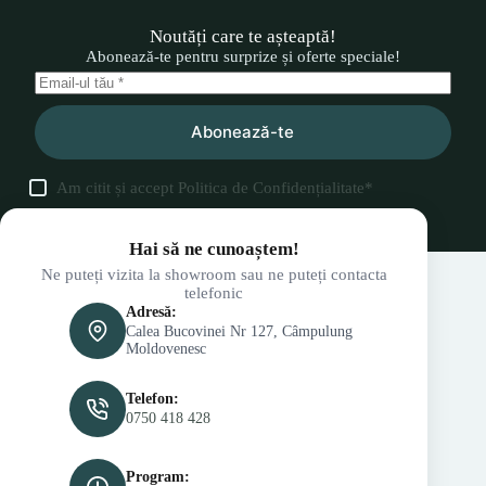
Noutăți care te așteaptă!
Abonează-te pentru surprize și oferte speciale!
Abonează-te
Am citit și accept
Politica de Confidențialitate
*
Hai să ne cunoaștem!
Ne puteți vizita la showroom sau ne puteți contacta
telefonic
Adresă:
Calea Bucovinei Nr 127, Câmpulung
Moldovenesc
Telefon:
0750 418 428
Program: