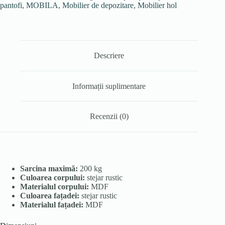
pantofi
,
MOBILA
,
Mobilier de depozitare
,
Mobilier hol
Descriere
Informații suplimentare
Recenzii (0)
Sarcina maximă:
200 kg
Culoarea corpului:
stejar rustic
Materialul corpului:
MDF
Culoarea fațadei:
stejar rustic
Materialul fațadei:
MDF