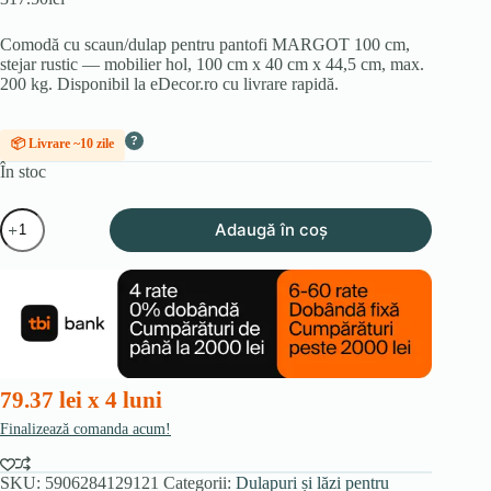
Comodă cu scaun/dulap pentru pantofi MARGOT 100 cm,
stejar rustic — mobilier hol, 100 cm x 40 cm x 44,5 cm, max.
200 kg. Disponibil la eDecor.ro cu livrare rapidă.
?
📦 Livrare ~10 zile
În stoc
Cantitate
Adaugă în coș
Lădiță
cu
funcție
de
scaun/dulap
pentru
pantofi
MARGOT
100
79.37 lei x 4 luni
cm,
stejar
Finalizează comanda acum!
rustic
SKU:
5906284129121
Categorii:
Dulapuri și lăzi pentru