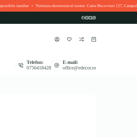
diat
Viziteaza showroom-ul nostru: Calea Bucovinei 127, Campulung Moldove
◆
Coș
de
cumpărături
Telefon:
E-mail:
0750418428
office@edecor.ro