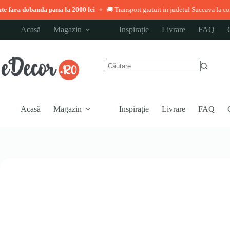
nda pana la 2000 lei
🚚 Transport gratuit in judetul Suceava la comenzi peste 3
◆
Sari
Acasă
Magazin
Inspirație
Livrare
FAQ
la
conținut
Niciun
rezultat
Acasă
Magazin
Inspirație
Livrare
FAQ