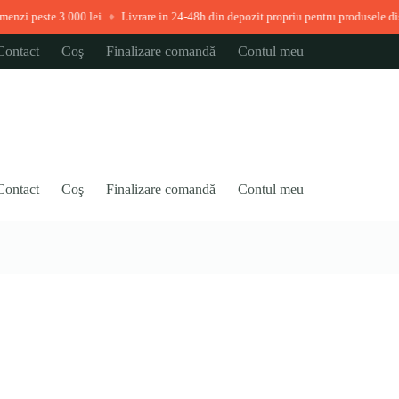
.000 lei
Livrare in 24-48h din depozit propriu pentru produsele disponibile ime
◆
Contact
Coş
Finalizare comandă
Contul meu
Contact
Coş
Finalizare comandă
Contul meu