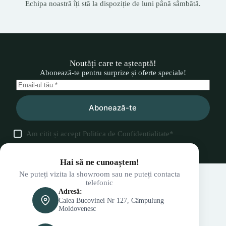
Echipa noastră îți stă la dispoziție de luni până sâmbătă.
Noutăți care te așteaptă!
Abonează-te pentru surprize și oferte speciale!
Abonează-te
Am citit și accept
Politica de Confidențialitate
*
Hai să ne cunoaștem!
Ne puteți vizita la showroom sau ne puteți contacta
telefonic
Adresă:
Calea Bucovinei Nr 127, Câmpulung
Moldovenesc