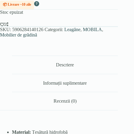
?
📦 Livrare ~10 zile
Stoc epuizat
SKU:
5906284140126
Categorii:
Leagăne
,
MOBILA
,
Mobilier de grădină
Descriere
Informații suplimentare
Recenzii (0)
Material:
Țesătură hidrofobă