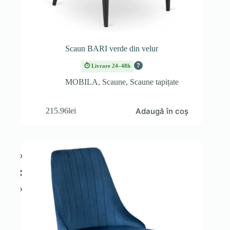
Scaun BARI verde din velur
?
⏱ Livrare 24–48h
MOBILA
,
Scaune
,
Scaune tapițate
Adaugă în coș
215.96
lei