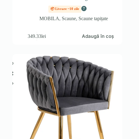
?
📦 Livrare ~10 zile
MOBILA
,
Scaune
,
Scaune tapițate
Adaugă în coș
349.33
lei