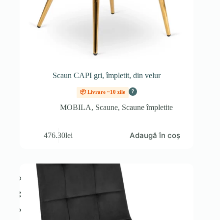
Scaun CAPI gri, împletit, din velur
?
📦 Livrare ~10 zile
MOBILA
,
Scaune
,
Scaune împletite
Adaugă în coș
476.30
lei