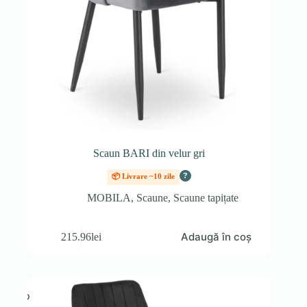
Scaun BARI din velur gri
?
📦 Livrare ~10 zile
MOBILA
,
Scaune
,
Scaune tapițate
Adaugă în coș
215.96
lei