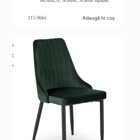
MOBILA
,
Scaune
,
Scaune tapițate
Adaugă în coș
215.96
lei