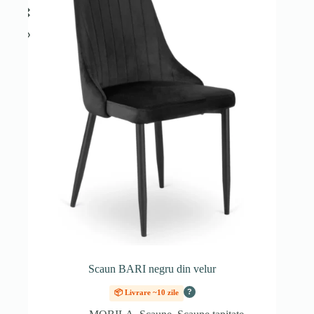
Scaun BARI negru din velur
?
📦 Livrare ~10 zile