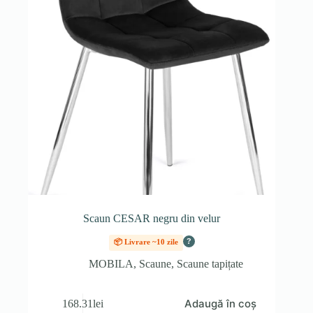
Scaun CESAR negru din velur
?
📦 Livrare ~10 zile
MOBILA
,
Scaune
,
Scaune tapițate
Adaugă în coș
168.31
lei