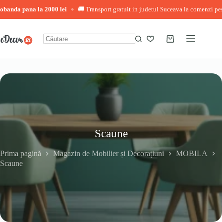
pana la 2000 lei
🚚 Transport gratuit in judetul Suceava la comenzi peste 3.000
◆
Sari
la
conținut
Coș
Niciun
de
rezultat
cumpărături
Scaune
Prima pagină
Magazin de Mobilier și Decorațiuni
MOBILA
Scaune