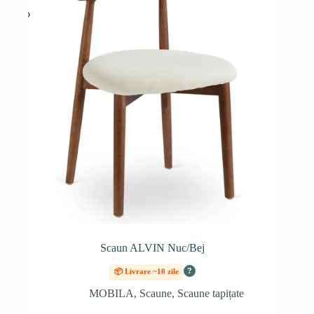
Scaun ALVIN Nuc/Bej
?
📦 Livrare ~10 zile
MOBILA
,
Scaune
,
Scaune tapițate