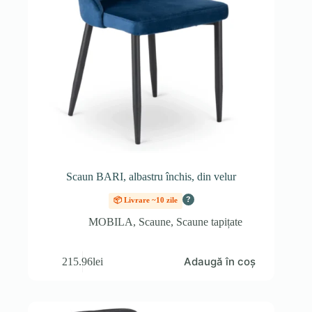
Scaun BARI, albastru închis, din velur
?
📦 Livrare ~10 zile
MOBILA
,
Scaune
,
Scaune tapițate
Adaugă în coș
215.96
lei