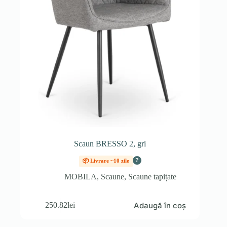
Scaun BRESSO 2, gri
?
📦 Livrare ~10 zile
MOBILA
,
Scaune
,
Scaune tapițate
Adaugă în coș
250.82
lei