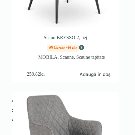
Scaun BRESSO 2, bej
?
📦 Livrare ~10 zile
MOBILA
,
Scaune
,
Scaune tapițate
Adaugă în coș
250.82
lei