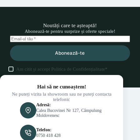
Noutăți care te așteaptă!
Abonează-te pentru surprize și oferte speciale!
Abonează-te
Am citit și accept
Politica de Confidențialitate
*
Hai să ne cunoaștem!
Ne puteți vizita la showroom sau ne puteți contacta
telefonic
Adresă:
Calea Bucovinei Nr 127, Câmpulung
Moldovenesc
Telefon:
0750 418 428