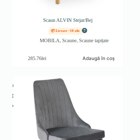
Scaun ALVIN Stejar/Bej
?
📦 Livrare ~10 zile
MOBILA
,
Scaune
,
Scaune tapițate
Adaugă în coș
285.76
lei