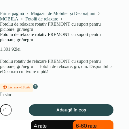
Prima pagină
Magazin de Mobilier și Decorațiuni
MOBILA
Fotolii de relaxare
Fotoliu de relaxare rotativ FREMONT cu suport pentru
picioare, gri/negru
Fotoliu de relaxare rotativ FREMONT cu suport pentru
picioare, gri/negru
1,301.92
lei
Fotoliu rotativ de relaxare FREMONT cu suport pentru
picioare, gri/negru — fotolii de relaxare, gri, din. Disponibil la
eDecor.ro cu livrare rapidă.
?
📦 Livrare ~10 zile
În stoc
Cantitate
Adaugă în coș
Fotoliu
de
relaxare
rotativ