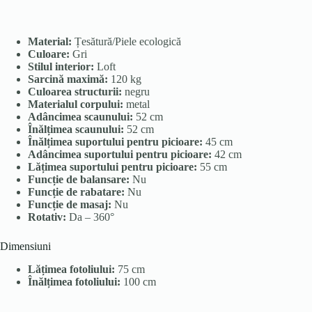
Material:
Țesătură/Piele ecologică
Culoare:
Gri
Stilul interior:
Loft
Sarcină maximă:
120 kg
Culoarea structurii:
negru
Materialul corpului:
metal
Adâncimea scaunului:
52 cm
Înălțimea scaunului:
52 cm
Înălțimea suportului pentru picioare:
45 cm
Adâncimea suportului pentru picioare:
42 cm
Lățimea suportului pentru picioare:
55 cm
Funcție de balansare:
Nu
Funcție de rabatare:
Nu
Funcție de masaj:
Nu
Rotativ:
Da – 360°
Dimensiuni
Lățimea fotoliului:
75 cm
Înălțimea fotoliului:
100 cm