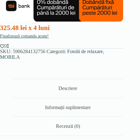
FREMONT
cu
suport
pentru
picioare,
325.48 lei x 4 luni
gri/negru
Finalizează comanda acum!
SKU:
5906284132756
Categorii:
Fotolii de relaxare
,
MOBILA
Descriere
Informații suplimentare
Recenzii (0)