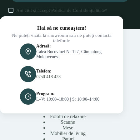
Am citit și accept
Politica de Confidențialitate
*
Hai să ne cunoaștem!
Ne puteți vizita la showroom sau ne puteți contacta
telefonic
Adresă:
Calea Bucovinei Nr 127, Câmpulung
Moldovenesc
Telefon:
0750 418 428
Program:
L–V: 10:00–18:00 | S: 10:00–14:00
Fotolii de relaxare
Scaune
Mese
Mobilier de living
Paturi