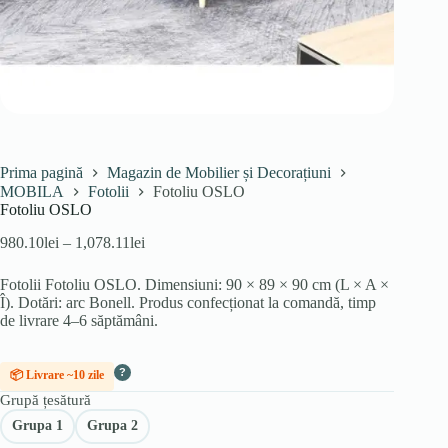
Prima pagină
Magazin de Mobilier și Decorațiuni
MOBILA
Fotolii
Fotoliu OSLO
Fotoliu OSLO
Interval
980.10
lei
–
1,078.11
lei
de
prețuri:
Fotolii Fotoliu OSLO. Dimensiuni: 90 × 89 × 90 cm (L × A ×
980.10lei
Î). Dotări: arc Bonell. Produs confecționat la comandă, timp
până
de livrare 4–6 săptămâni.
la
1,078.11lei
?
📦 Livrare ~10 zile
Grupă țesătură
Grupa 1
Grupa 2