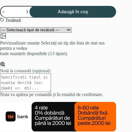
Cantitate
Adaugă în coș
Fotoliu
OSLO
Tesătură
Previzualizare nuanțe
Selectați un tip din lista de mai sus
pentru a vedea
toate nuanțele disponibile (13 tipuri).
Notă la comandă
(opțional)
Nota va apărea pe comandă și în emailul de confirmare.