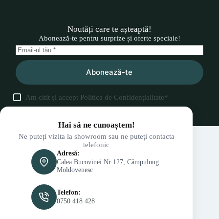
Noutăți care te așteaptă!
Abonează-te pentru surprize și oferte speciale!
Abonează-te
Am citit și accept
Politica de Confidențialitate
*
Hai să ne cunoaștem!
Ne puteți vizita la showroom sau ne puteți contacta
telefonic
Adresă:
Calea Bucovinei Nr 127, Câmpulung
Moldovenesc
Telefon:
0750 418 428