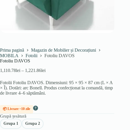
Prima pagină
Magazin de Mobilier și Decorațiuni
MOBILA
Fotolii
Fotoliu DAVOS
Fotoliu DAVOS
Interval
1,110.78
lei
–
1,221.86
lei
de
prețuri:
Fotolii Fotoliu DAVOS. Dimensiuni: 95 × 95 × 87 cm (L × A
1,110.78lei
× Î). Dotări: arc Bonell. Produs confecționat la comandă, timp
până
de livrare 4–6 săptămâni.
la
1,221.86lei
?
📦 Livrare ~10 zile
Grupă țesătură
Grupa 1
Grupa 2