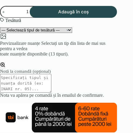
Cantitate
Adaugă în coș
Fotoliu
DAVOS
Tesătură
Previzualizare nuanțe
Selectați un tip din lista de mai sus
pentru a vedea
toate nuanțele disponibile (13 tipuri).
Notă la comandă
(opțional)
Nota va apărea pe comandă și în emailul de confirmare.