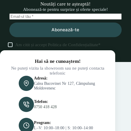
Noutăți care te așteaptă!
Abonează-te pentru surprize și oferte speciale!
Abonează-te
Am citit și accept
Politica de Confidențialitate
*
Hai să ne cunoaștem!
Ne puteți vizita la showroom sau ne puteți contacta
telefonic
Adresă:
Calea Bucovinei Nr 127, Câmpulung
Moldovenesc
Telefon:
0750 418 428
Program:
L–V: 10:00–18:00 | S: 10:00–14:00