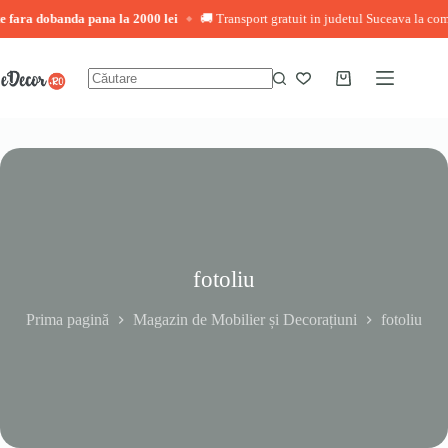
ra dobanda pana la 2000 lei
🚚 Transport gratuit in judetul Suceava la comenzi 
◆
Sari
la
conținut
Coș
Niciun
de
rezultat
cumpărături
fotoliu
Prima pagină
Magazin de Mobilier și Decorațiuni
fotoliu