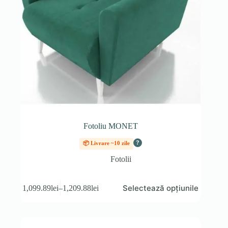
Fotoliu MONET
?
📦 Livrare ~10 zile
Fotolii
Acest
Selectează opțiunile
1,099.89
lei
–
1,209.88
lei
produs
Interval
are
de
mai
prețuri:
multe
1,099.89lei
variații.