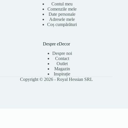
Contul meu
Comenzile mele
Date personale
Adresele mele
Coș cumpărături
Despre eDecor
Despre noi
Contact
Outlet
Magazin
Inspirație
Copyright © 2026 - Royal Hessian SRL
Folosim cookie-uri pentru a îmbunătăți experiența ta pe site, a analiza
traficul și a personaliza conținutul. Poți accepta toate cookie-urile sau le