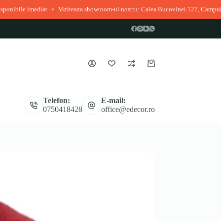
Viziteaza showroom-ul nostru: Calea Bucovinei 127, Campulung Moldovenesc
◆
Coș
de
cumpărături
Telefon:
E-mail:
0750418428
office@edecor.ro