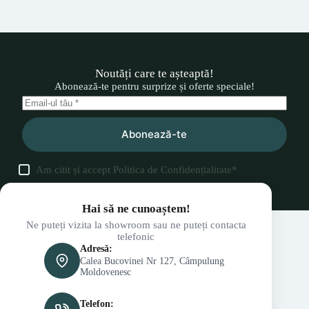
Noutăți care te așteaptă!
Abonează-te pentru surprize și oferte speciale!
Abonează-te
Am citit și accept
Politica de Confidențialitate
*
Hai să ne cunoaștem!
Ne puteți vizita la showroom sau ne puteți contacta
telefonic
Adresă:
Calea Bucovinei Nr 127, Câmpulung
Moldovenesc
Telefon: