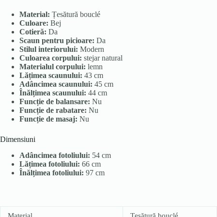
Material:
Țesătură bouclé
Culoare:
Bej
Cotieră:
Da
Scaun pentru picioare:
Da
Stilul interiorului:
Modern
Culoarea corpului:
stejar natural
Materialul corpului:
lemn
Lățimea scaunului:
43 cm
Adâncimea scaunului:
45 cm
Înălțimea scaunului:
44 cm
Funcție de balansare:
Nu
Funcție de rabatare:
Nu
Funcție de masaj:
Nu
Dimensiuni
Adâncimea fotoliului:
54 cm
Lățimea fotoliului:
66 cm
Înălțimea fotoliului:
97 cm
Material
Țesătură bouclé