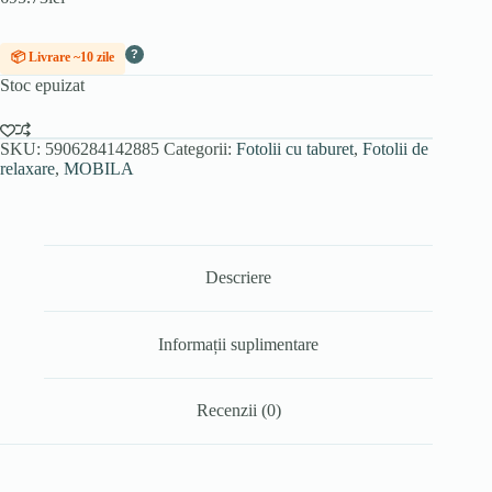
?
📦 Livrare ~10 zile
Stoc epuizat
SKU:
5906284142885
Categorii:
Fotolii cu taburet
,
Fotolii de
relaxare
,
MOBILA
Descriere
Informații suplimentare
Recenzii (0)